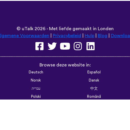
©
uTalk
2026 - Met liefde gemaakt in Londen
lgemene Voorwaarden
|
Privacybeleid
|
Hulp
|
Blog
|
Downlo
Browse deze website in:
Deutsch
Español
Norsk
Dansk
עברית
中文
Polski
Română
한국어
Português do Brasil
Монгол
Azərbaycan dili