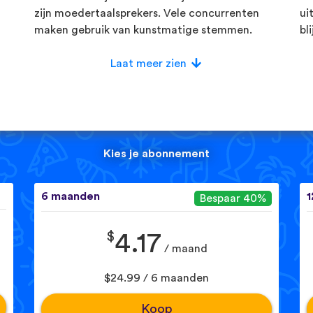
zijn moedertaalsprekers. Vele concurrenten
ui
maken gebruik van kunstmatige stemmen.
bl
Laat meer zien
Kies je abonnement
6 maanden
1
Bespaar 40%
$
4.17
/ maand
$24.99 / 6 maanden
Koop