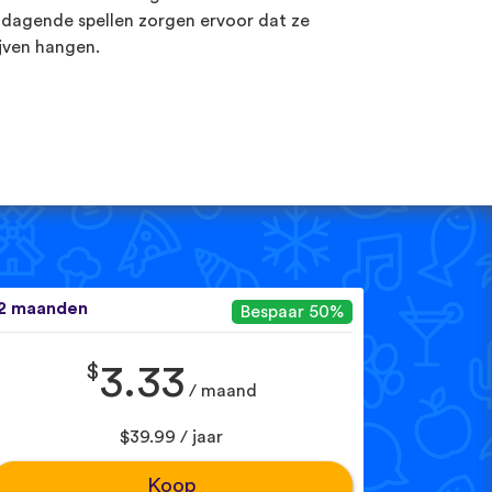
tdagende spellen zorgen ervoor dat ze
ijven hangen.
2 maanden
Bespaar 50%
$
3.33
/ maand
$39.99 / jaar
Koop