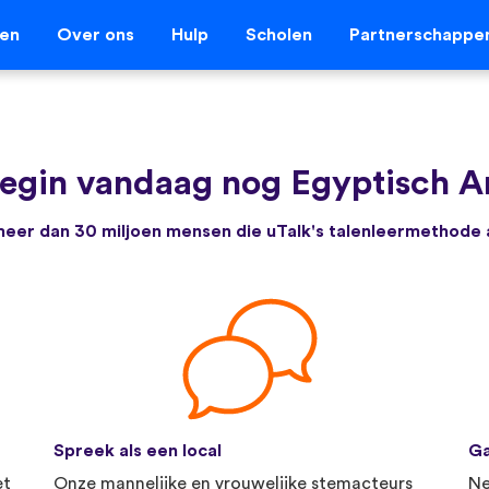
len
Over ons
Hulp
Scholen
Partnerschappe
egin vandaag nog Egyptisch Ar
e meer dan 30 miljoen mensen die uTalk's talenleermethode
Spreek als een local
Ga
et
Onze mannelijke en vrouwelijke stemacteurs
Ne