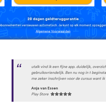
28 dagen geldteruggarantie
Abonnementen vernieuwen automatisch. Je kunt op elk moment opzeggen
Algemene Voorwaarden
utalk vind ik een fijne app. duidelijk, overzic
gebruiksvriendelijk. Ben nu nog in t begins
me zeker inschrijven voor de cursus want ik 
Anja van Essen
Play Store