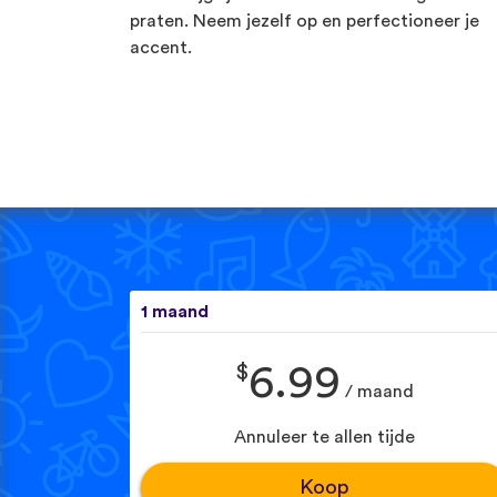
praten. Neem jezelf op en perfectioneer je
accent.
1 maand
$
6.99
/ maand
Annuleer te allen tijde
Koop