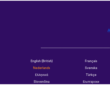
A
English (British)
Français
Nederlands
Svenska
Ελληνικά
Türkçe
Slovenčina
Български
ไทย
Tiếng Việt