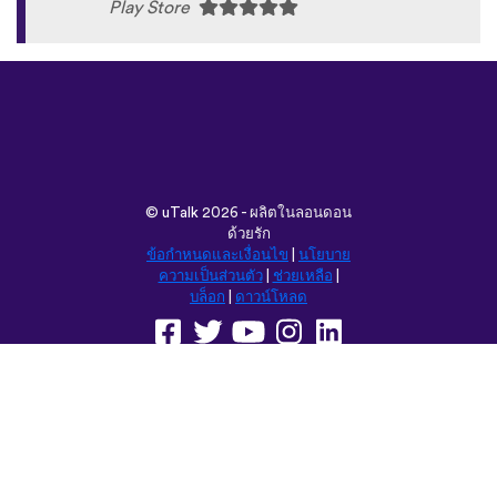
Play Store
©
uTalk
2026 - ผลิตในลอนดอน
ด้วยรัก
ข้อกำหนดและเงื่อนไข
|
นโยบาย
ความเป็นส่วนตัว
|
ช่วยเหลือ
|
บล็อก
|
ดาวน์โหลด
ค้นหาเว็บนี้ใน:
English
Français
Deutsch
(British)
Español
Italiano
Русский
Nederlands
Svenska
Norsk