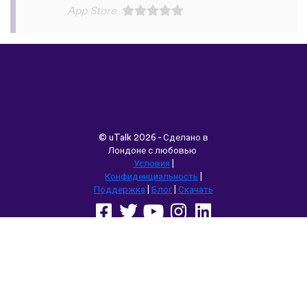
©
uTalk
2026 - Сделано в
Лондоне с любовью
Условия
|
Конфиденциальность
|
Поддержка
|
Блог
|
Скачать
Выбрать другой язык сайта:
English
Français
Deutsch
(British)
Español
Italiano
Русский
Nederlands
Svenska
Norsk
Dansk
Suomi
Magyar
Ελληνικά
Türkçe
עברית
中文
日本語
Čeština
Slovenčina
Български
Polski
Română
فارسی
Bahasa