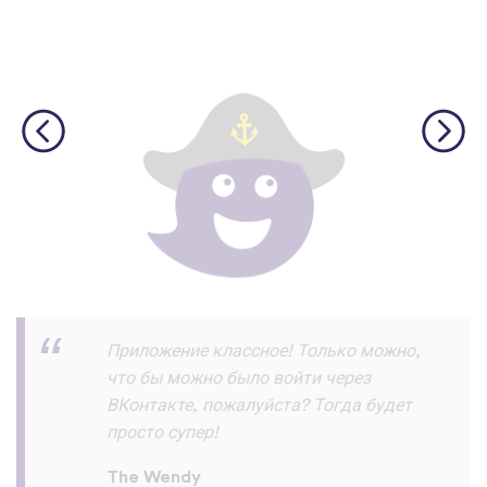
Скачал и прохожу уроки на ура!!! и
запоминаю их хорошо ! Пока все
отлично нет жалоб :) спасибо
разработчикам
Азик Имомов
App Store