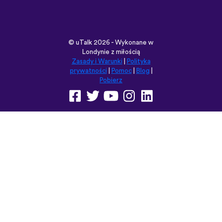
Pobierz
Przeglądaj tę witrynę w:
English
Français
Deutsch
(British)
Español
Italiano
Русский
Nederlands
Svenska
Norsk
Dansk
Suomi
Magyar
Ελληνικά
Türkçe
עברית
中文
日本語
Čeština
Slovenčina
Български
Polski
Română
فارسی
Bahasa
(ایران)
Indonesia
ไทย
Tiếng
한국어
Việt
Português
Українська
العربية
do Brasil
الرسمية
الحديثة
Монгол
Azərbaycan