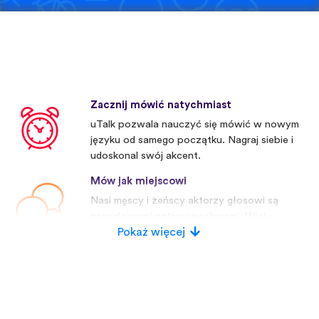
Zacznij mówić natychmiast
uTalk pozwala nauczyć się mówić w nowym
języku od samego początku. Nagraj siebie i
udoskonal swój akcent.
Mów jak miejscowi
Nasi męscy i żeńscy aktorzy głosowi są
prawdziwymi native speakerami. Wielu
konkurentów używa sztucznych głosów.
Pokaż więcej