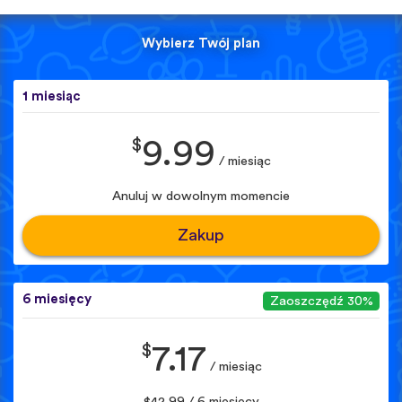
Wybierz Twój plan
1 miesiąc
$
9.99
/ miesiąc
Anuluj w dowolnym momencie
Zakup
6 miesięcy
Zaoszczędź 30%
$
7.17
/ miesiąc
$42.99 / 6 miesięcy