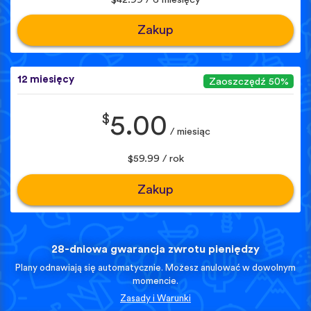
Zakup
12 miesięcy
Zaoszczędź 50%
$
5.00
/ miesiąc
$59.99 / rok
Zakup
28-dniowa gwarancja zwrotu pieniędzy
Plany odnawiają się automatycznie. Możesz anulować w dowolnym
momencie.
Zasady i Warunki