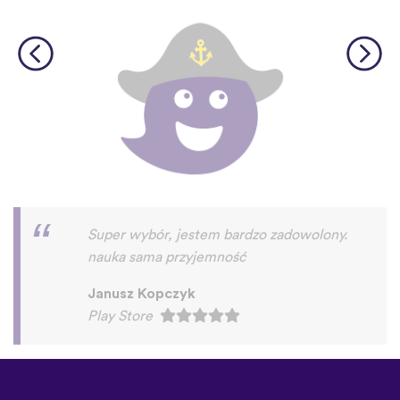
©
uTalk
2026 - Wykonane w
Londynie z miłością
Zasady i Warunki
|
Polityka
prywatności
|
Pomoc
|
Blog
|