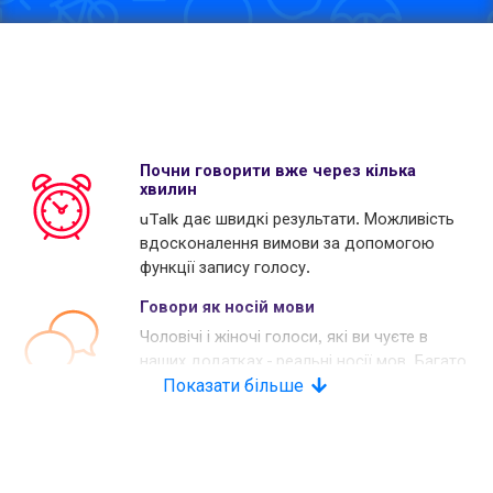
Почни говорити вже через кілька
хвилин
uTalk дає швидкі результати. Можливість
вдосконалення вимови за допомогою
функції запису голосу.
Говори як носій мови
Чоловічі і жіночі голоси, які ви чуєте в
наших додатках - реальні носії мов. Багато
наших конкурентів використовують
Показати більше
комп'ютерні голоси.