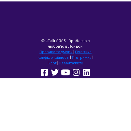
©
uTalk
2026 - Зроблено з
любов’ю в Лондоні
Правила та умови
|
Політика
конфіденційності
|
Підтримка
|
Блог
|
Завантажити
Переглянути цей сайт у:
English
Français
Deutsch
(British)
Español
Italiano
Русский
Nederlands
Svenska
Norsk
Dansk
Suomi
Magyar
Ελληνικά
Türkçe
עברית