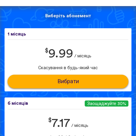
Виберіть абонемент
1 місяць
$
9.99
/ місяць
Скасування в будь-який час
Вибрати
6 місяців
Заощаджуйте 30%
$
7.17
/ місяць