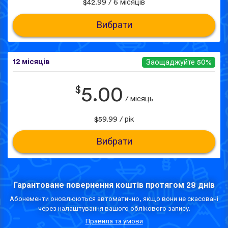
$42.99 / 6 місяців
Вибрати
12 місяців
Заощаджуйте 50%
$
5.00
/ місяць
$59.99 / рік
Вибрати
Гарантоване повернення коштів протягом 28 днів
Абонементи оновлюються автоматично, якщо вони не скасовані
через налаштування вашого облікового запису.
Правила та умови