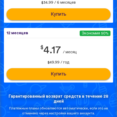
$34.99 / 6 месяцев
Купить
12 месяцев
Экономия 50%
$
4.17
/ месяц
$49.99 / год
Купить
Гарантированный возврат средств в течение 28
дней
Платёжные планы обновляются автоматически, если это не
отменено через настройки вашего аккаунта.