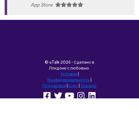
App Store
©
uTalk
2026 - Сделано в
Лондоне с любовью
Условия
|
Конфиденциальность
|
Поддержка
|
Блог
|
Скачать
Выбрать другой язык сайта:
English
Français
Deutsch
(British)
Español
Italiano
Русский