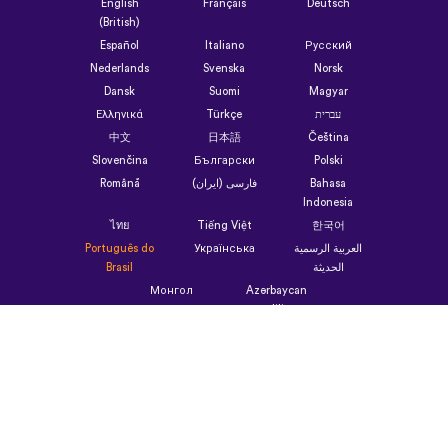
English
Français
Deutsch
(British)
Español
Italiano
Русский
Nederlands
Svenska
Norsk
Dansk
Suomi
Magyar
Ελληνικά
Türkçe
עברית
中文
日本語
Čeština
Slovenčina
Български
Polski
Română
فارسی (ایران)
Bahasa
Indonesia
ไทย
Tiếng Việt
한국어
Português do
Українська
العربية الرسمية
Brasil
الحديثة
Монгол
Azərbaycan
dili