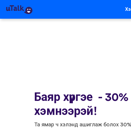
Хэ
Баяр хүргэе - 30%
хэмнээрэй!
Та ямар ч хэлэнд ашиглаж болох 30