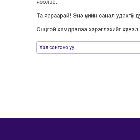
нээлээ.
Та яараарай! Энэ үнийн санал удахгүй д
Онцгой хямдралаа хэрэглэхийг хүсвэл 
Хэл сонгоно уу