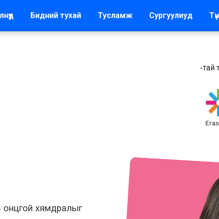
лнүүд
Бидний тухай
Тусламж
Сургуулиуд
Түн
-тай
% онцгой хямдралыг