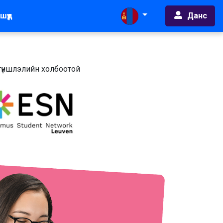
Данс
шүүд
 түншлэлийн холбоотой