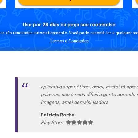
Use por 28 dias ou peça seu reembolso
nos são renovados automaticamente. Você pode cancelá-los a qualquer m
Termos e Condições