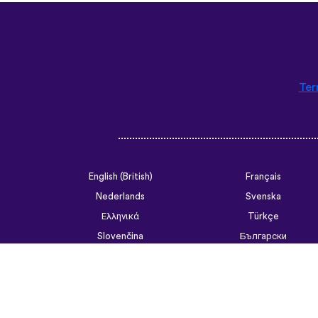
Ter
English (British)
Français
Nederlands
Svenska
Ελληνικά
Türkçe
Slovenčina
Български
ไทย
Tiếng Việt