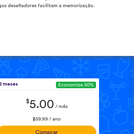
gos desafiadores facilitam a memorização.
2 meses
Economize 50%
$
5.00
/ mês
$59.99 / ano
Comprar