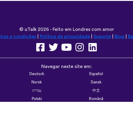
©
uTalk
2026 - Feito em Londres com amor
mos e condições
|
Política de privacidade
|
Suporte
|
Blog
|
Ba
Navegar neste site em:
Deutsch
Español
Norsk
Dansk
עברית
中文
Polski
Română
한국어
Português do Brasil
Монгол
Azərbaycan dili