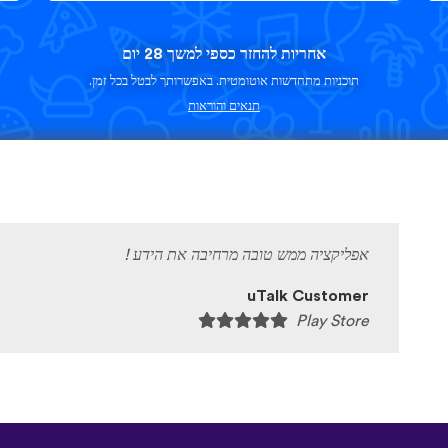
אחריות להחזר כספי למשך 28 יום
תוכניות מתחדשות אוטומטית. באפשרותך לבטל בכל זמן.
תנאים והוראות
אפליקציה ממש טובה מרחיבה את הידע !
uTalk Customer
Play Store