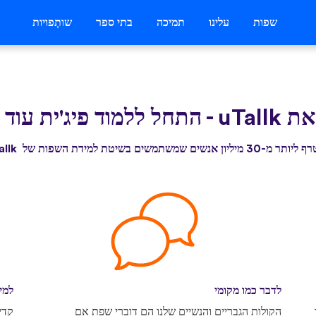
שפות
עלינו
תמיכה
בתי ספר
שותְפויות
uTallk
-
התחל ללמוד פיג'ית עוד 
3 מיליון אנשים שמשתמשים בשיטת למידת השפות של uTallk
לדבר כמו מקומי
למי
הקולות הגבריים והנשיים שלנו הם דוברי שפת אם
קדי