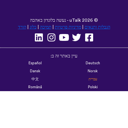
©
2026 - נעשה בלונדון באהבה
uTalk
הגבלות ותנאים
|
מדיניות פרטיות
|
תמיכה
|
בלוג
|
הורד
עיין באתר זה ב:
Español
Deutsch
Dansk
Norsk
עברית
中文
Română
Polski
Português do Brasil
한국어
Azərbaycan dili
Монгол