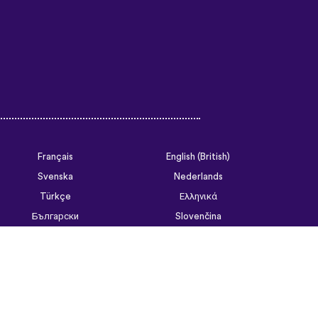
Français
English (British)
Svenska
Nederlands
Türkçe
Ελληνικά
Български
Slovenčina
Tiếng Việt
ไทย