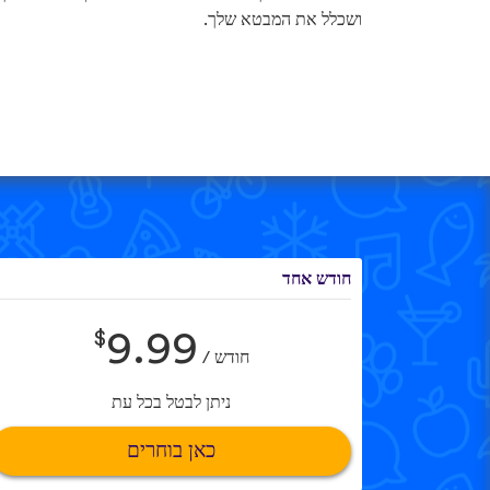
ושכלל את המבטא שלך.
חודש אחד
$
9.99
חודש /
ניתן לבטל בכל עת
כאן בוחרים