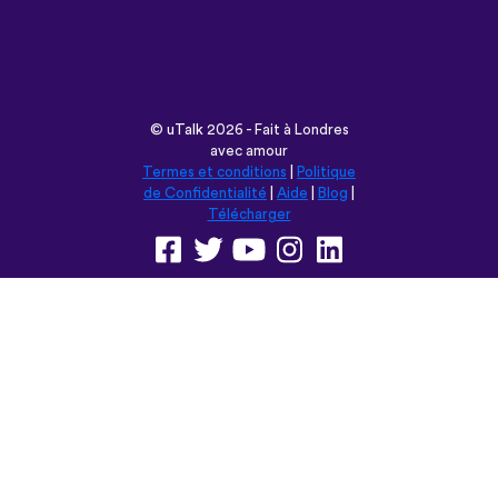
©
uTalk
2026 - Fait à Londres
avec amour
Termes et conditions
|
Politique
de Confidentialité
|
Aide
|
Blog
|
Télécharger
Parcourir ce site en:
English
Français
Deutsch
(British)
Español
Italiano
Русский
Nederlands
Svenska
Norsk
Dansk
Suomi
Magyar
Ελληνικά
Türkçe
עברית
中文
日本語
Čeština