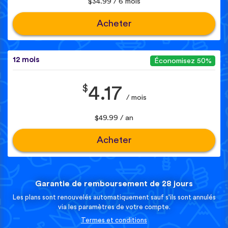
$34.99 / 6 mois
Acheter
12 mois
Économisez 50%
$
4.17
/ mois
$49.99 / an
Acheter
Garantie de remboursement de 28 jours
Les plans sont renouvelés automatiquement sauf s'ils sont annulés
via les paramètres de votre compte.
Termes et conditions