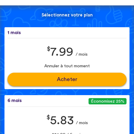
Sélectionnez votre plan
1 mois
$
7.99
/ mois
Annuler à tout moment
Acheter
6 mois
Économisez 25%
$
5.83
/ mois