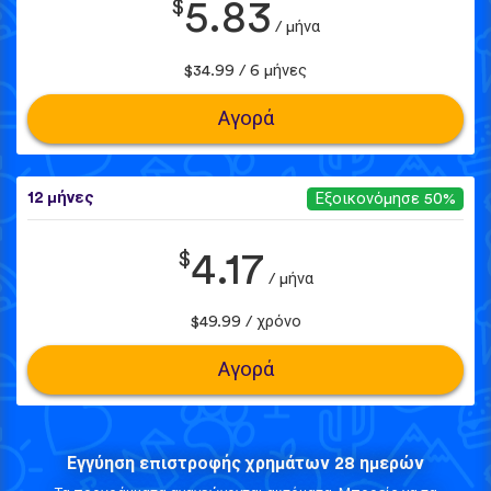
$
5.83
/ μήνα
$34.99 / 6 μήνες
Αγορά
12 μήνες
Εξοικονόμησε 50%
$
4.17
/ μήνα
$49.99 / χρόνο
Αγορά
Εγγύηση επιστροφής χρημάτων 28 ημερών