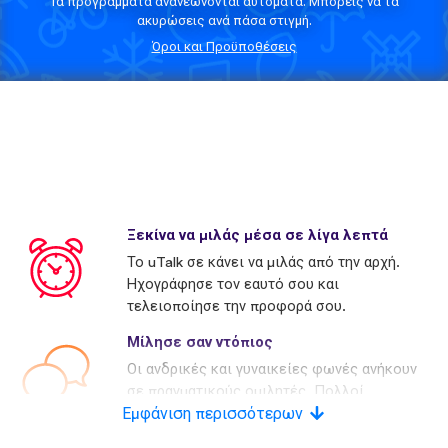
Τα προγράμματα ανανεώνονται αυτόματα. Μπορείς να τα
ακυρώσεις ανά πάσα στιγμή.
Όροι και Προϋποθέσεις
Ξεκίνα να μιλάς μέσα σε λίγα λεπτά
Το uTalk σε κάνει να μιλάς από την αρχή.
Ηχογράφησε τον εαυτό σου και
τελειοποίησε την προφορά σου.
Μίλησε σαν ντόπιος
Οι ανδρικές και γυναικείες φωνές ανήκουν
σε πραγματικούς ομιλητές. Πολλοί
Εμφάνιση περισσότερων
ανταγωνιστές χρησιμοποιούν τεχνητές
φωνές.