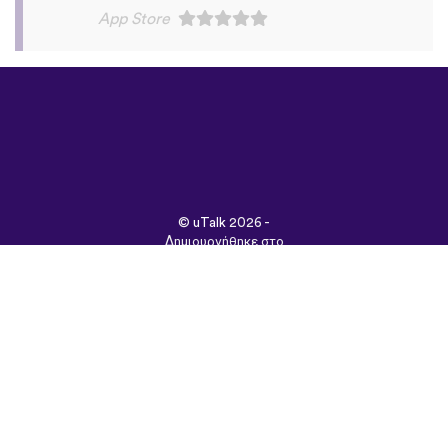
©
uTalk
2026 -
Δημιουργήθηκε στο
Λονδίνο με αγάπη
Όροι & Προϋποθέσεις
|
Πολιτική Απορρήτου
|
Υποστήριξη
|
Blog
|
Λήψη
Περιήγηση στον
ιστότοπο σε:
English
Français
Deutsch
(British)
Español
Italiano
Русский
Nederlands
Svenska
Norsk
Dansk
Suomi
Magyar