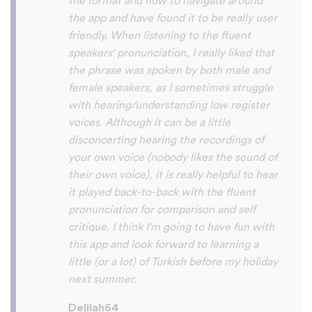
So many languages makes me so happy
because of you, I’ll be able to learn
Lingala, Yoruba , Zulu , Xhosa !!! Thank
you x10000000 ! And your games are very
interactive, fun and the vocabulary words
that you suggest offer a great virtual
immersion / introduction to the language
:) perfect for beginners!!! Ps: Are you
planing to add Ewe , Fon and Akan in the
future?
😍
😍
😍
they are the official
languages of Benin, Togo and Ghana :D
Thanks
🙏
😊
Sunshiiiine_004
App Store