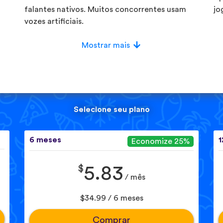
falantes nativos. Muitos concorrentes usam
jo
vozes artificiais.
Mostrar mais
Selecione seu plano
6 meses
1
Economize 25%
$
5.83
/ mês
$34.99 / 6 meses
Comprar