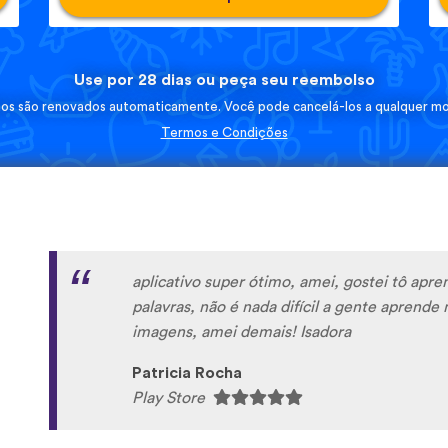
Use por 28 dias ou peça seu reembolso
nos são renovados automaticamente. Você pode cancelá-los a qualquer m
Termos e Condições
aplicativo super ótimo, amei, gostei tô ap
palavras, não é nada difícil a gente aprende 
imagens, amei demais! Isadora
Patricia Rocha
Play Store