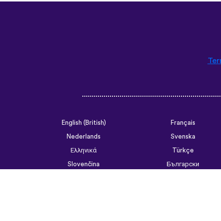
Ter
English (British)
Français
Nederlands
Svenska
Ελληνικά
Türkçe
Slovenčina
Български
ไทย
Tiếng Việt