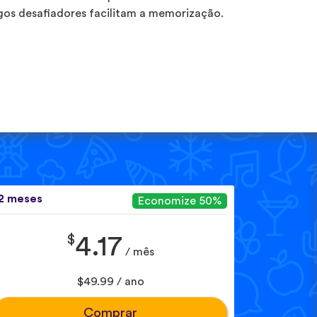
gos desafiadores facilitam a memorização.
2 meses
Economize 50%
$
4.17
/ mês
$49.99 / ano
Comprar