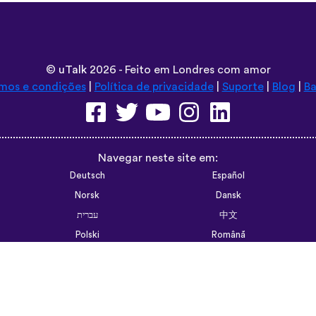
©
uTalk
2026 - Feito em Londres com amor
mos e condições
|
Política de privacidade
|
Suporte
|
Blog
|
Ba
Navegar neste site em:
Deutsch
Español
Norsk
Dansk
עברית
中文
Polski
Română
한국어
Português do Brasil
Монгол
Azərbaycan dili