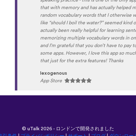
Although it can be a little disconcerting hea
own voice (nobody likes the sound of their own
to hear it played back-to-back with the flue
comparison and self critique. I think I'm goi
and look forward to learning a little (or a lo
next summer.
Delilah64
App Store
©
uTalk
2026 - ロンドンで開発されました
取引条件
|
プライバシポリシー
|
サポート
|
ブログ
|
ダウンロー