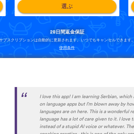
選ぶ
28日間返金保証
サブスクリプションは自動的に更新されます。いつでもキャンセルできます
使用条件
Although I only downloaded the app today, I'
far. I have been playing around with it to tr
to navigate around the app and have found it 
When listening to the fluent speakers' pronun
the phrase was spoken by both male and fem
sometimes struggle with hearing/understand