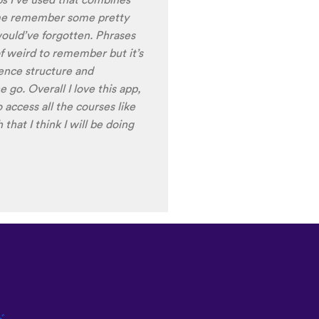
ring the recordings of your
 voice), it is really helpful
nt pronunciation for
ng to have fun with this app
t) of Turkish before my holiday
ド