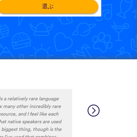
選ぶ
。
m liking what I have seen, so
y to learn the format and how
to be really user friendly.
ciation, I really liked that
ale speakers, as I
ing low register voices.