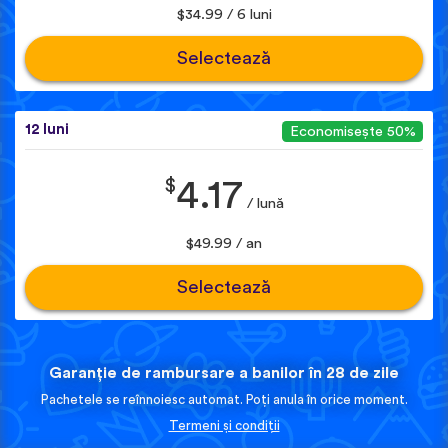
$34.99 / 6 luni
Selectează
12 luni
Economisește 50%
$
4.17
/ lună
$49.99 / an
Selectează
Garanție de rambursare a banilor în 28 de zile
Pachetele se reînnoiesc automat. Poți anula în orice moment.
Termeni și condiții