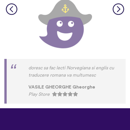
doresc sa fac lecti Norvegiana si englis cu
traducere romana va multumesc
VASILE GHEORGHE Gheorghe
Play Store