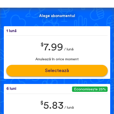
Alege abonamentul
1 lună
$
7.99
/ lună
Anulează în orice moment
Selectează
6 luni
Economisește 25%
$
5.83
/ lună