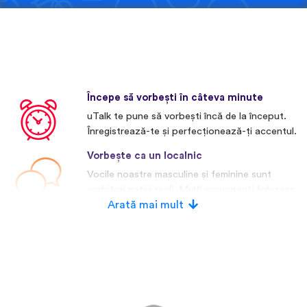
Începe să vorbești în câteva minute
uTalk te pune să vorbești încă de la început.
Înregistrează-te și perfecționează-ți accentul.
Vorbește ca un localnic
Vocile noastre masculine și feminine sunt
vorbitori nativi reali. Mulți concurenți folosesc
voci artificiale.
Arată mai mult