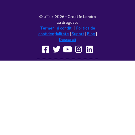
©
uTalk
2026 - Creat în Londra
cu dragoste
Termeni și condiții
|
Politica de
confidențialitate
|
Suport
|
Blog
|
Descarcă
Navighează pe acest site în:
English
Français
Deutsch
(British)
Español
Italiano
Русский
Nederlands
Svenska
Norsk
Dansk
Suomi
Magyar
Ελληνικά
Türkçe
עברית
中文
日本語
Čeština
Slovenčina
Български
Polski
Română
فارسی
Bahasa
(ایران)
Indonesia