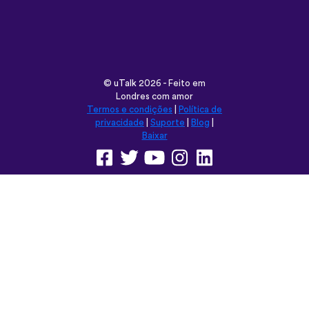
Londres com amor
Termos e condições
|
Política de
privacidade
|
Suporte
|
Blog
|
Baixar
Navegar neste site em:
English
Français
Deutsch
(British)
Español
Italiano
Русский
Nederlands
Svenska
Norsk
Dansk
Suomi
Magyar
Ελληνικά
Türkçe
עברית
中文
日本語
Čeština
Slovenčina
Български
Polski
Română
فارسی
Bahasa
(ایران)
Indonesia
ไทย
Tiếng
한국어
Việt
Português
Українська
العربية