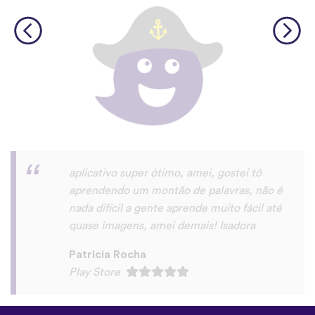
Saudações,eu gostei do app. realmente é
u'a maneira muito prática de aprender um
novo idioma.
roberto eduardo “Roberto Dode” Da
Silva
Play Store
©
uTalk
2026 - Feito em