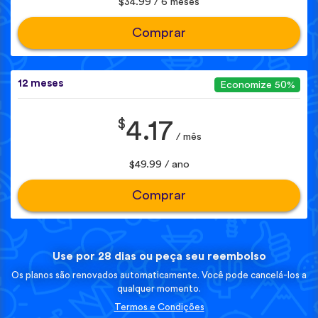
$34.99 / 6 meses
Comprar
12 meses
Economize 50%
$
4.17
/ mês
$49.99 / ano
Comprar
Use por 28 dias ou peça seu reembolso
Os planos são renovados automaticamente. Você pode cancelá-los a
qualquer momento.
Termos e Condições