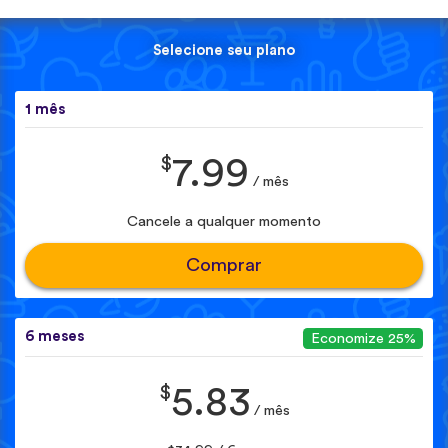
Selecione seu plano
1 mês
$
7.99
/ mês
Cancele a qualquer momento
Comprar
6 meses
Economize 25%
$
5.83
/ mês