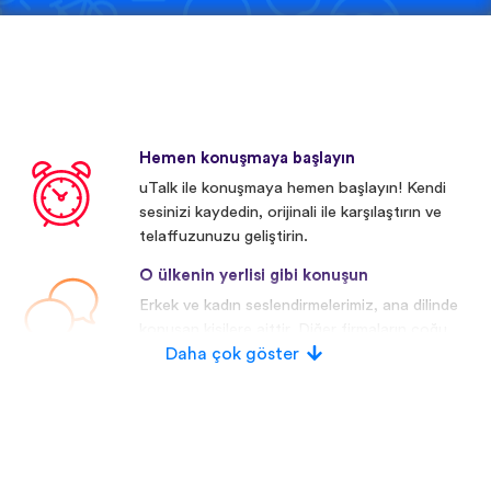
Hemen konuşmaya başlayın
uTalk ile konuşmaya hemen başlayın! Kendi
sesinizi kaydedin, orijinali ile karşılaştırın ve
telaffuzunuzu geliştirin.
O ülkenin yerlisi gibi konuşun
Erkek ve kadın seslendirmelerimiz, ana dilinde
konuşan kişilere aittir. Diğer firmaların çoğu
yapay/dijital seslendirmeler kullanmaktadır.
Daha çok göster