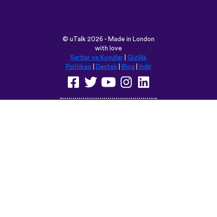
©
uTalk
2026 - Made in London
with love
Şartlar ve Koşullar
|
Gizlilik
Politikası
|
Destek
|
Blog
|
İndir
Bu siteyi aşağıdaki dillere
çevirebilirsiniz:
English
Français
Deutsch
(British)
Español
Italiano
Русский
Nederlands
Svenska
Norsk
Dansk
Suomi
Magyar
Ελληνικά
Türkçe
עברית
中文
日本語
Čeština
Slovenčina
Български
Polski
Română
فارسی
Bahasa