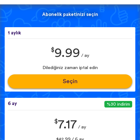
Abonelik paketinizi seçin
1 aylık
$
9.99
/ ay
Dilediğiniz zaman iptal edin
Seçin
6 ay
%30 indirim
$
7.17
/ ay
$42.99 / 6 ay