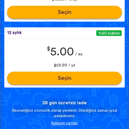
Seçin
12 aylık
%50 indirim
$
5.00
/ ay
$59.99 / yıl
Seçin
28 gün ücretsiz iade
Aboneliğiniz otomatik olarak yenilenir. Dilediğiniz zaman iptal
edebilirsiniz.
Kullanım şartları