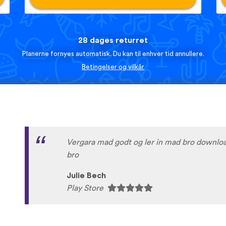
28 dages returret
Planerne fornyes automatisk. Du kan til enhver tid annullere.
Betingelser og vilkår