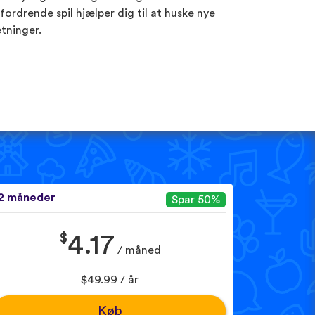
fordrende spil hjælper dig til at huske nye
tninger.
2 måneder
Spar 50%
$
4.17
/ måned
$49.99 / år
Køb