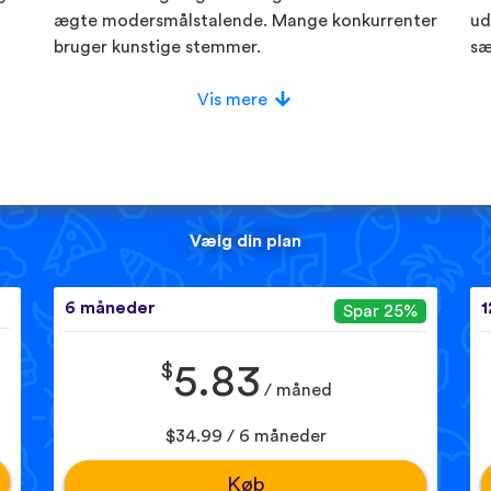
ægte modersmålstalende. Mange konkurrenter
ud
bruger kunstige stemmer.
sæ
Vis mere
Vælg din plan
6 måneder
1
Spar 25%
$
5.83
/ måned
$34.99 / 6 måneder
Køb