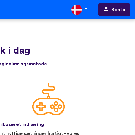
Konto
k i dag
rogindlæringsmetode
ilbaseret indlæring
nt nyttige sætninger hurtigt - vores