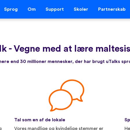
Sprog
Om
Support
Skoler
Partnerskab
lk
-
Vegne med at lære maltesis
re end 30 millioner mennesker, der har brugt uTalks sp
Tal som en af de lokale
Sp
g
Vores mandlige og kvindelige stemmer er
He