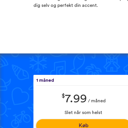
dig selv og perfekt din accent.
1 måned
$
7.99
/ måned
Slet når som helst
Køb