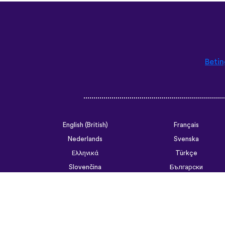
Betin
English (British)
Français
Nederlands
Svenska
Ελληνικά
Türkçe
Slovenčina
Български
ไทย
Tiếng Việt