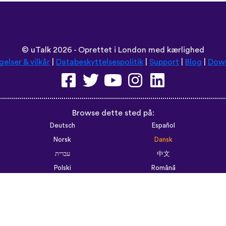
©
uTalk
2026 - Oprettet i London med kærlighed
gelser & vilkår
|
Databeskyttelsespolitik
|
Support
|
Blog
|
Dow
Browse dette sted på:
Deutsch
Español
Norsk
Dansk
עברית
中文
Polski
Română
한국어
Português do Brasil
Монгол
Azərbaycan dili