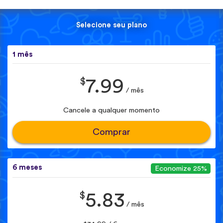
Selecione seu plano
1 mês
$
7.99
/ mês
Cancele a qualquer momento
Comprar
6 meses
Economize 25%
$
5.83
/ mês