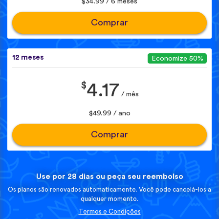
$34.99 / 6 meses
Comprar
12 meses
Economize 50%
$
4.17
/ mês
$49.99 / ano
Comprar
Use por 28 dias ou peça seu reembolso
Os planos são renovados automaticamente. Você pode cancelá-los a
qualquer momento.
Termos e Condições