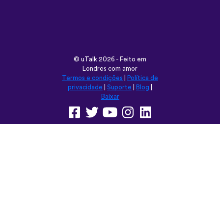
©
uTalk
2026 - Feito em
Londres com amor
Termos e condições
|
Política de
privacidade
|
Suporte
|
Blog
|
Baixar
Navegar neste site em:
English
Français
Deutsch
(British)
Español
Italiano
Русский
Nederlands
Svenska
Norsk
Dansk
Suomi
Magyar
Ελληνικά
Türkçe
עברית
中文
日本語
Čeština