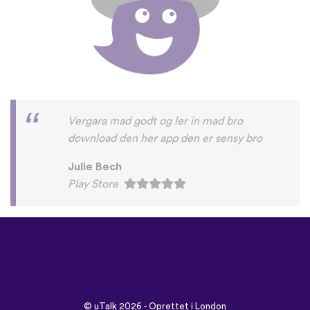
Vergara mad godt og ler in mad bro
download den her app den er sensy bro
Julie Bech
Play Store
©
uTalk
2026 - Oprettet i London