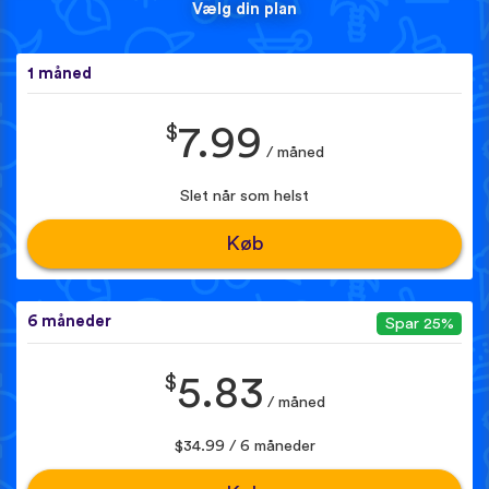
Vælg din plan
1 måned
$
7.99
/ måned
Slet når som helst
Køb
6 måneder
Spar 25%
$
5.83
/ måned
$34.99 / 6 måneder