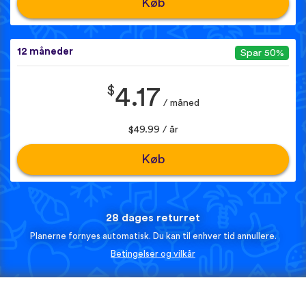
Køb
12 måneder
Spar 50%
$
4.17
/ måned
$49.99 / år
Køb
28 dages returret
Planerne fornyes automatisk. Du kan til enhver tid annullere.
Betingelser og vilkår