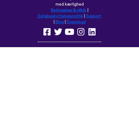
med kærlighed
Betingelser & vilkår
|
Databeskyttelsespolitik
|
Support
|
Blog
|
Download
Browse dette sted på:
English
Français
Deutsch
(British)
Español
Italiano
Русский
Nederlands
Svenska
Norsk
Dansk
Suomi
Magyar
Ελληνικά
Türkçe
עברית
中文
日本語
Čeština
Slovenčina
Български
Polski
Română
فارسی
Bahasa
(ایران)
Indonesia
ไทย
Tiếng
한국어
Việt
Português
Українська
العربية