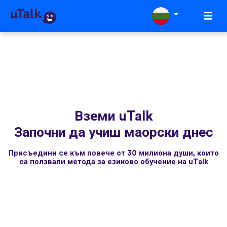
Вземи uTalk
Започни да учиш маорски днес
Присъедини се към повече от 30 милиона души, които
са ползвали метода за езиково обучение на uTalk