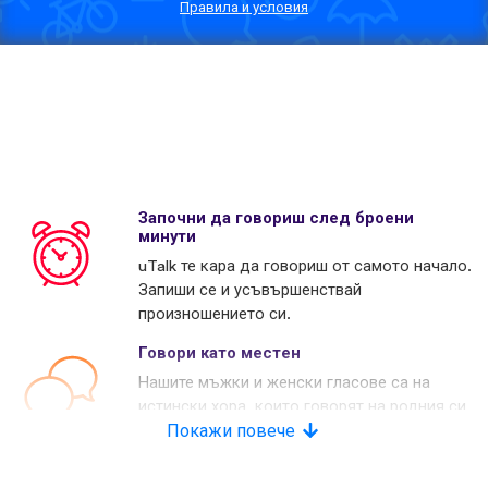
Правила и условия
Започни да говориш след броени
минути
uTalk те кара да говориш от самото начало.
Запиши се и усъвършенствай
произношението си.
Говори като местен
Нашите мъжки и женски гласове са на
истински хора, които говорят на родния си
език. Много наши конкуренти използват
Покажи повече
изкуствени гласове.