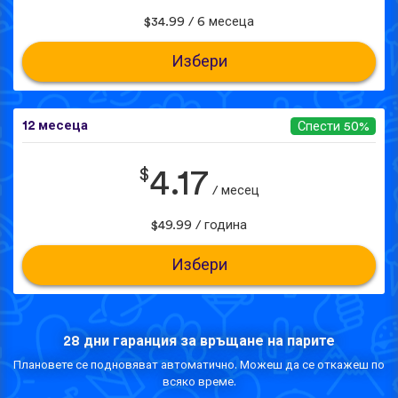
$34.99 / 6 месеца
Избери
12 месеца
Спести 50%
$
4.17
/ месец
$49.99 / година
Избери
28 дни гаранция за връщане на парите
Плановете се подновяват автоматично. Можеш да се откажеш по
всяко време.