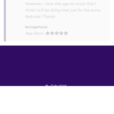
©
uTalk
2026 -
Произведено в
Лондон с любов
Правила и условия
|
Политика на
поверителност
|
Поддръжка
|
Блог
|
Изтегляне
Използвай следните
браузъри:
English
Français
Deutsch
(British)
Español
Italiano
Русский
Nederlands
Svenska
Norsk