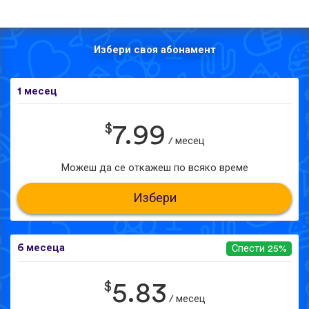
Избери своя абонамент
1 месец
$
7.99
/ месец
Можеш да се откажеш по всяко време
Избери
6 месеца
Спести 25%
$
5.83
/ месец