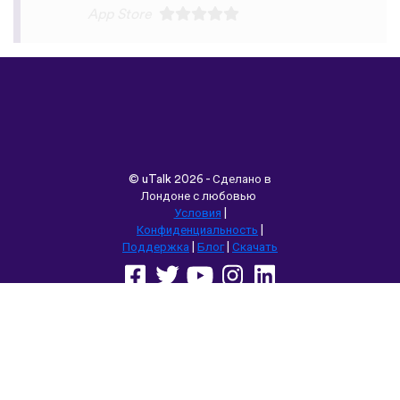
©
uTalk
2026 - Сделано в
Лондоне с любовью
Условия
|
Конфиденциальность
|
Поддержка
|
Блог
|
Скачать
Выбрать другой язык сайта:
English
Français
Deutsch
(British)
Español
Italiano
Русский
Nederlands
Svenska
Norsk
Dansk
Suomi
Magyar
Ελληνικά
Türkçe
עברית
中文
日本語
Čeština
Slovenčina
Български
Polski
Română
فارسی
Bahasa