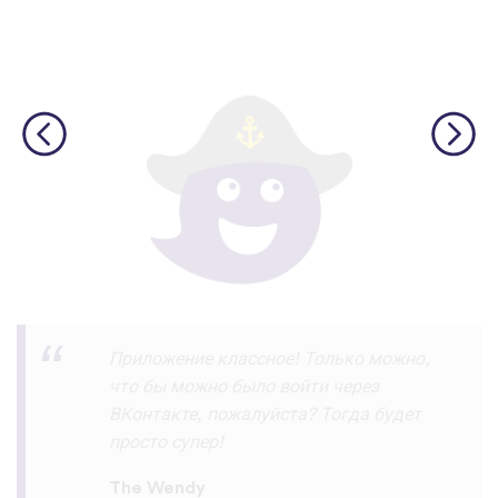
Скачал и прохожу уроки на ура!!! и
запоминаю их хорошо ! Пока все
отлично нет жалоб :) спасибо
разработчикам
Азик Имомов
App Store