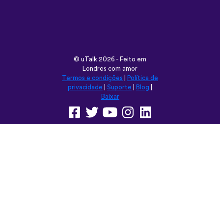
Londres com amor
Termos e condições
|
Política de
privacidade
|
Suporte
|
Blog
|
Baixar
Navegar neste site em:
English
Français
Deutsch
(British)
Español
Italiano
Русский
Nederlands
Svenska
Norsk
Dansk
Suomi
Magyar
Ελληνικά
Türkçe
עברית
中文
日本語
Čeština
Slovenčina
Български
Polski
Română
فارسی
Bahasa
(ایران)
Indonesia
ไทย
Tiếng
한국어
Việt
Português
Українська
العربية