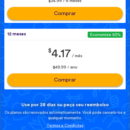
$34.99 / 6 meses
Comprar
12 meses
Economize 50%
$
4.17
/ mês
$49.99 / ano
Comprar
Use por 28 dias ou peça seu reembolso
Os planos são renovados automaticamente. Você pode cancelá-los a
qualquer momento.
Termos e Condições