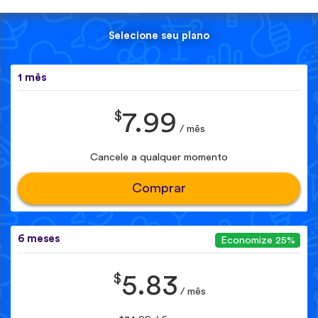
Selecione seu plano
1 mês
$
7.99
/ mês
Cancele a qualquer momento
Comprar
6 meses
Economize 25%
$
5.83
/ mês