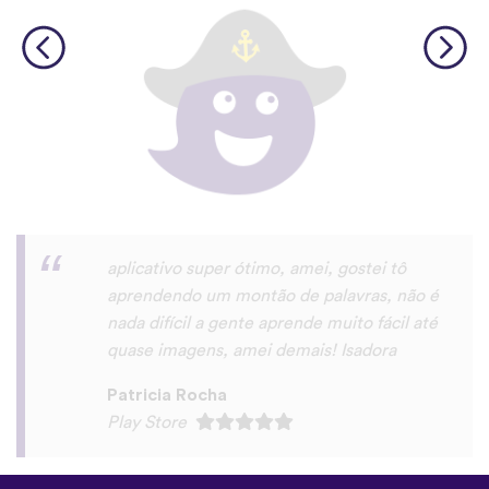
©
uTalk
2026 - Feito em