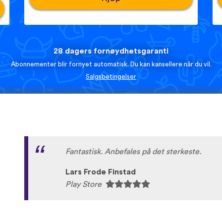
28 dagers fornøydhetsgaranti
Abonnementer blir fornyet automatisk. Du kan kansellere når du vil.
Salgsbetingelser
Fantastisk. Anbefales på det sterkeste.
Lars Frode Finstad
Play Store