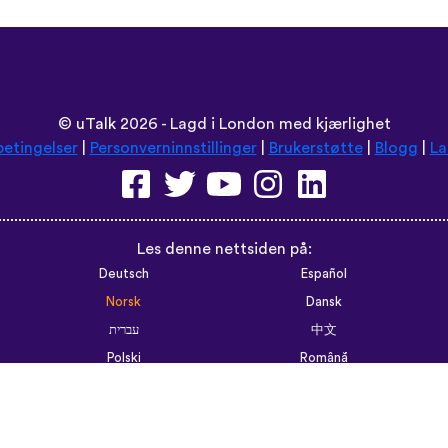
©
uTalk
2026 - Lagd i London med kjærlighet
betingelser
|
Personverninnstillinger
|
Brukerstøtte
|
Blogg
|
La
Les denne nettsiden på:
Deutsch
Español
Norsk
Dansk
עברית
中文
Polski
Română
한국어
Português do Brasil
Монгол
Azərbaycan dili