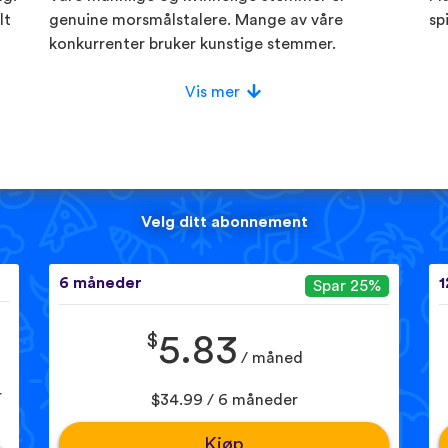
lt
genuine morsmålstalere. Mange av våre
sp
konkurrenter bruker kunstige stemmer.
Vis mer
Velg ditt abonnement
6 måneder
1
Spar 25%
$
5.83
/ måned
r
$34.99 / 6 måneder
Kjøp