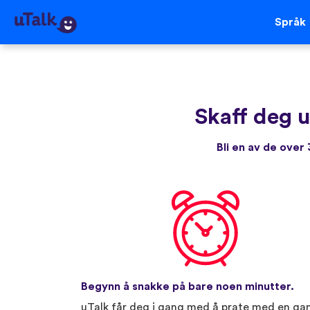
Språk
Skaff deg 
Bli en av de ove
Begynn å snakke på bare noen minutter.
uTalk får deg i gang med å prate med en ga