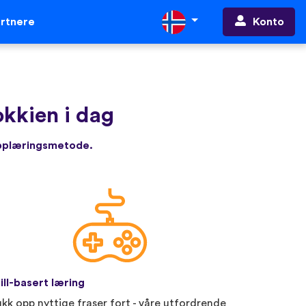
Konto
rtnere
kkien i dag
opplæringsmetode.
ill-basert læring
ukk opp nyttige fraser fort - våre utfordrende