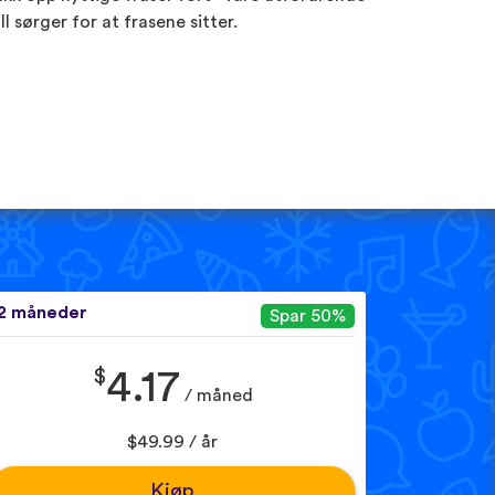
ill sørger for at frasene sitter.
2 måneder
Spar 50%
$
4.17
/ måned
$49.99 / år
Kjøp