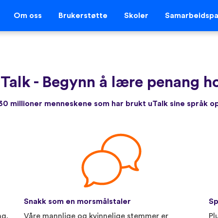
Om oss
Brukerstøtte
Skoler
Samarbeidspa
uTalk
-
Begynn å lære penang ho
r 30 millioner menneskene som har brukt uTalk sine språk 
Snakk som en morsmålstaler
Sp
ng.
Våre mannlige og kvinnelige stemmer er
Pl