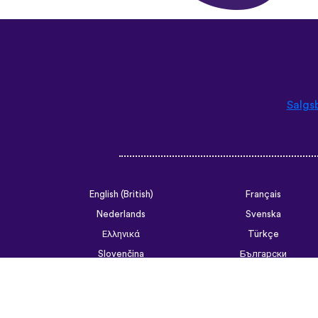
Salgs
English (British)
Français
Nederlands
Svenska
Ελληνικά
Türkçe
Slovenčina
Български
ไทย
Tiếng Việt