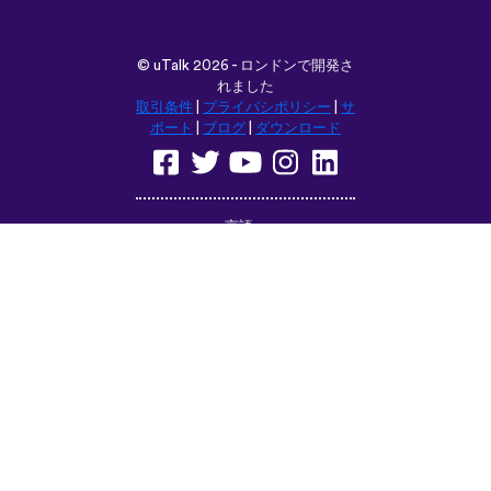
©
uTalk
2026 - ロンドンで開発さ
れました
取引条件
|
プライバシポリシー
|
サ
ポート
|
ブログ
|
ダウンロード
言語：
English
Français
Deutsch
(British)
Español
Italiano
Русский
Nederlands
Svenska
Norsk
Dansk
Suomi
Magyar
Ελληνικά
Türkçe
עברית
中文
日本語
Čeština
Slovenčina
Български
Polski
Română
فارسی
Bahasa
(ایران)
Indonesia