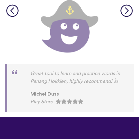
Great tool to learn and practice words in
Penang Hokkien, highly recommend!
👍
Michel Duss
Play Store