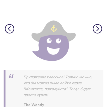
Скачал и прохожу уроки на ура!!! и
запоминаю их хорошо ! Пока все
отлично нет жалоб :) спасибо
разработчикам
Азик Имомов
App Store