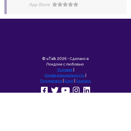
©
uTalk
2026 - Сделано в
Лондоне с любовью
Условия
|
Конфиденциальность
|
Поддержка
|
Блог
|
Скачать
Выбрать другой язык сайта:
English
Français
Deutsch
(British)
Español
Italiano
Русский
Nederlands
Svenska
Norsk
Dansk
Suomi
Magyar
Ελληνικά
Türkçe
עברית
中文
日本語
Čeština
Slovenčina
Български
Polski
Română
فارسی
Bahasa