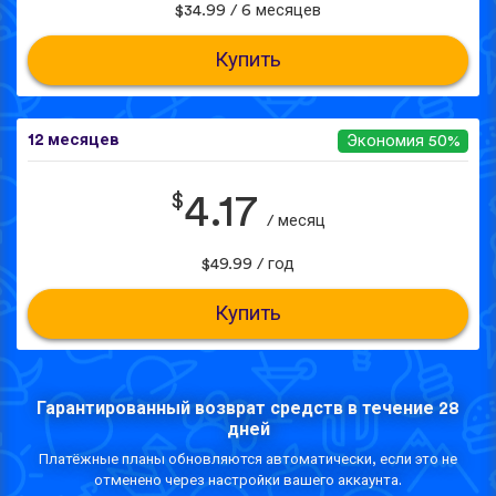
$34.99 / 6 месяцев
Купить
12 месяцев
Экономия 50%
$
4.17
/ месяц
$49.99 / год
Купить
Гарантированный возврат средств в течение 28
дней
Платёжные планы обновляются автоматически, если это не
отменено через настройки вашего аккаунта.