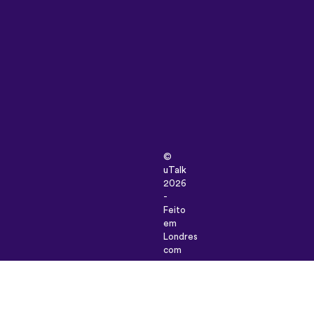
©
uTalk
2026
-
Feito
em
Londres
com
amor
Termos
e
condições