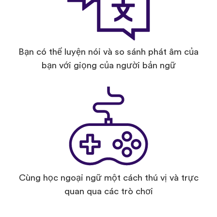
Bạn có thể luyện nói và so sánh phát âm của
bạn với giọng của người bản ngữ
Cùng học ngoại ngữ một cách thú vị và trực
quan qua các trò chơi