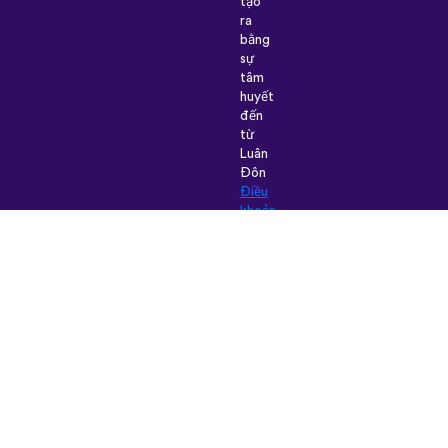
tạo
ra
bằng
sự
tâm
huyết
đến
từ
Luân
Đôn
Điều
khoản
&
Điều
kiện
|
Chính
sách
bảo
mật
|
Hỗ
trợ
|