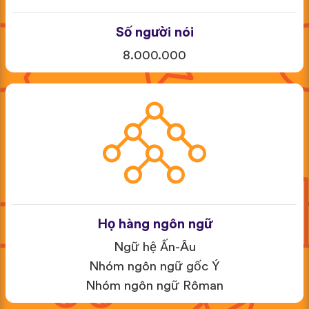
Số người nói
8.000.000
Họ hàng ngôn ngữ
Ngữ hệ Ấn-Âu
Nhóm ngôn ngữ gốc Ý
Nhóm ngôn ngữ Rôman