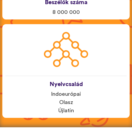
Beszélők száma
8 000 000
Nyelvcsalád
Indoeurópai
Olasz
Újlatin