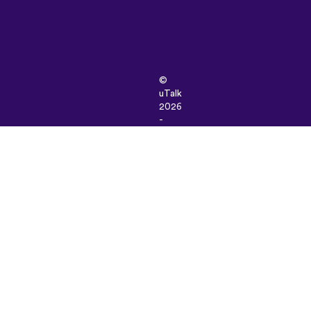
©
uTalk
2026
-
Készült
Londonban
szeretettel
Általános
szerződési
feltételek
|
Adatbiztonság
|
Támogatás
|
Blog
|
Letöltés