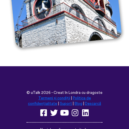
©
uTalk
2026 - Creat în Londra cu dragoste
Termeni și condiții
|
Politica de
confidențialitate
|
Suport
|
Blog
|
Descarcă