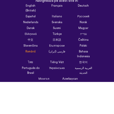
Navighează pe acest site în:
English
Français
Deutsch
(British)
Español
Italiano
Русский
Nederlands
Svenska
Norsk
Dansk
Suomi
Magyar
Ελληνικά
Türkçe
עברית
中文
日本語
Čeština
Slovenčina
Български
Polski
Română
فارسی (ایران)
Bahasa
Indonesia
ไทย
Tiếng Việt
한국어
Português do
Українська
العربية الرسمية
Brasil
الحديثة
Монгол
Azərbaycan
dili