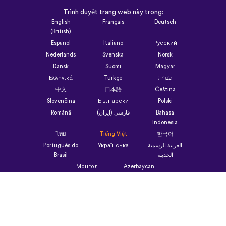
Trình duyệt trang web này trong:
English
Français
Deutsch
(British)
Español
Italiano
Русский
Nederlands
Svenska
Norsk
Dansk
Suomi
Magyar
Ελληνικά
Türkçe
עברית
中文
日本語
Čeština
Slovenčina
Български
Polski
Română
فارسی (ایران)
Bahasa
Indonesia
ไทย
Tiếng Việt
한국어
Português do
Українська
العربية الرسمية
Brasil
الحديثة
Монгол
Azərbaycan
dili