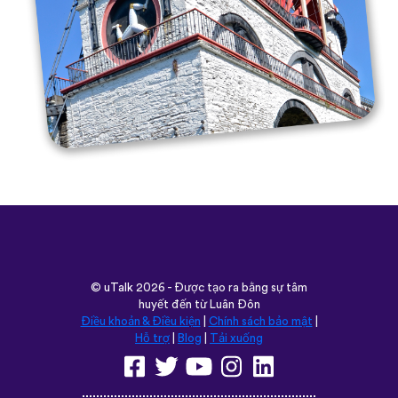
©
uTalk
2026 - Được tạo ra bằng sự tâm
huyết đến từ Luân Đôn
Điều khoản & Điều kiện
|
Chính sách bảo mật
|
Hỗ trợ
|
Blog
|
Tải xuống