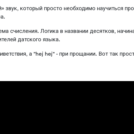
й» звук, который просто необходимо научиться пр
а.
а счисления. Логика в названии десятков, начиная
телей датского языка.
ветствия, а "hej hej" - при прощании. Вот так прос