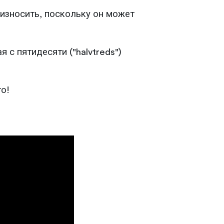
оизносить, поскольку он может
 с пятидесяти ("halvtreds")
то!