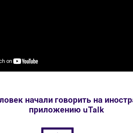
ловек начали говорить на иност
приложению uTalk