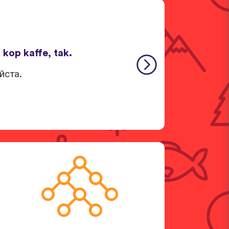
 kop kaffe, tak.
йста.