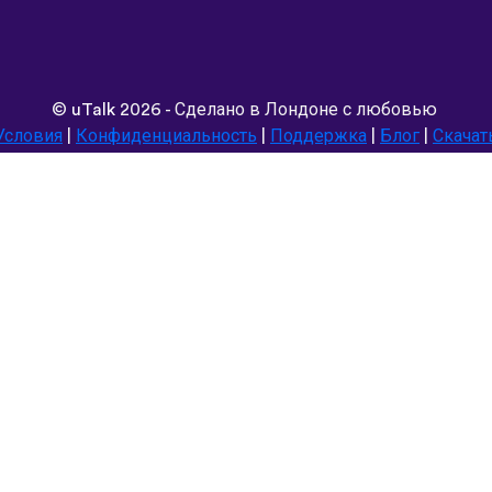
©
uTalk
2026 - Сделано в Лондоне с любовью
Условия
|
Конфиденциальность
|
Поддержка
|
Блог
|
Скачат
Выбрать другой язык сайта:
Deutsch
Español
Norsk
Dansk
עברית
中文
Polski
Română
한국어
Português do Brasil
Монгол
Azərbaycan dili