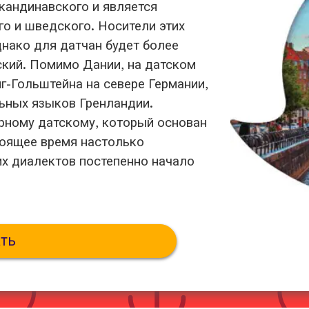
кандинавского и является
о и шведского. Носители этих
днако для датчан будет более
кий. Помимо Дании, на датском
г-Гольштейна на севере Германии,
ьных языков Гренландии.
рному датскому, который основан
стоящее время настолько
их диалектов постепенно начало
ть