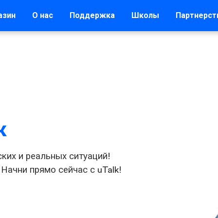
азин
О нас
Поддержка
Школы
Партнерст
к
ских и реальных ситуаций!
 Начни прямо сейчас с uTalk!