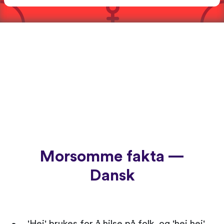
Morsomme fakta —
Dansk
'Hej' brukes for å hilse på folk, og 'hej hej'