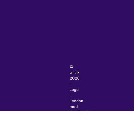
©
uTalk
2026
-
Lagd
i
London
med
kjærlighet
Salgsbetingelser
|
Personverninnstillinger