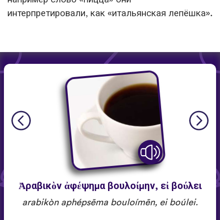
интерпретировали, как «итальянская лепёшка».
Ἀραβικὸν ἀφέψημα βουλοίμην, εἰ βούλει
arabikòn aphépsēma bouloímēn, ei boúlei.