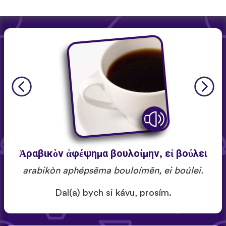
Ἀραβικὸν ἀφέψημα βουλοίμην, εἰ βούλει
arabikòn aphépsēma bouloímēn, ei boúlei.
Dal(a) bych si kávu, prosím.