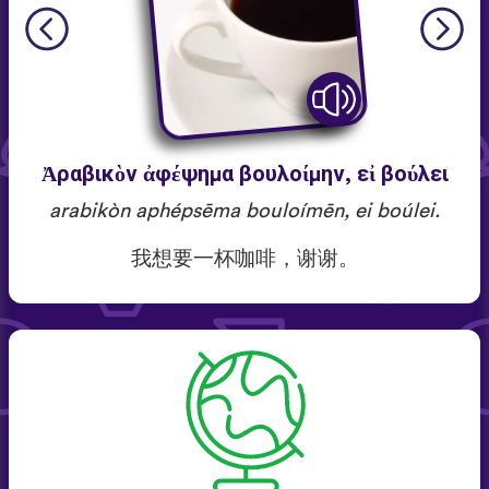
Ἀραβικὸν ἀφέψημα βουλοίμην, εἰ βούλει
arabikòn aphépsēma bouloímēn, ei boúlei.
我想要一杯咖啡，谢谢。