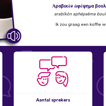
Ἀραβικὸν ἀφέψημα βουλο
arabikòn aphépsēma boulo
Ik zou graag een koffie wil
Aantal sprekers