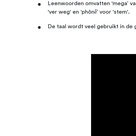
Leenwoorden omvatten ‘mega’ van ‘m
'ver weg' en ‘phōnḗ’ voor 'stem'.
De taal wordt veel gebruikt in d