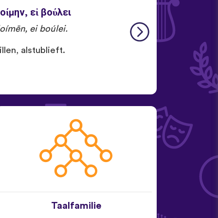
ίμην, εἰ βούλει
ímēn, ei boúlei.
len, alstublieft.
Taalfamilie