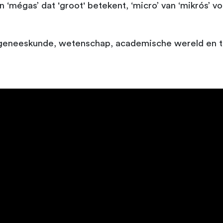
égas’ dat 'groot' betekent, ‘micro’ van ‘mikrós’ voor
e geneeskunde, wetenschap, academische wereld en t