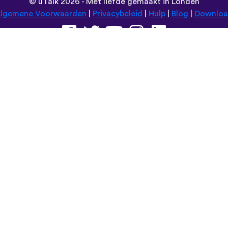
©
uTalk
2026 - Met liefde gemaakt in Londen
lgemene Voorwaarden
|
Privacybeleid
|
Hulp
|
Blog
|
Downlo
Browse deze website in:
Deutsch
Español
Norsk
Dansk
עברית
中文
Polski
Română
한국어
Português do Brasil
Монгол
Azərbaycan dili