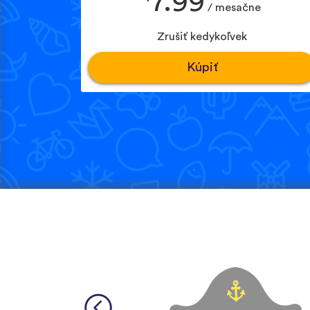
7.99
/ mesačne
Zrušiť kedykoľvek
Kúpiť