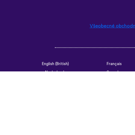
Všeobecné obchodn
English (British)
Français
Nederlands
Svenska
Ελληνικά
Türkçe
Slovenčina
Български
ไทย
Tiếng Việt