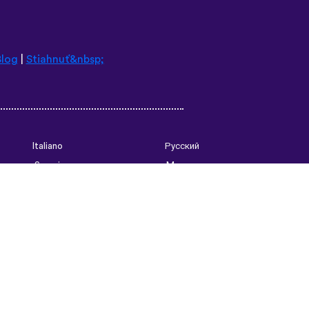
Blog
|
Stiahnuť&nbsp;
Italiano
Русский
Suomi
Magyar
日本語
Čeština
فارسی (ایران)
Bahasa Indonesia
Українська
العربية الرسمية الحديثة