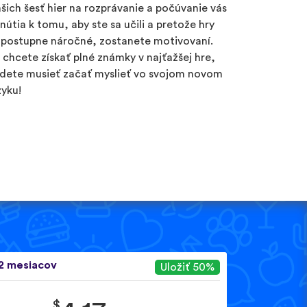
šich šesť hier na rozprávanie a počúvanie vás
inútia k tomu, aby ste sa učili a pretože hry
 postupne náročné, zostanete motivovaní.
 chcete získať plné známky v najťažšej hre,
dete musieť začať myslieť vo svojom novom
zyku!
2 mesiacov
Uložiť 50%
$