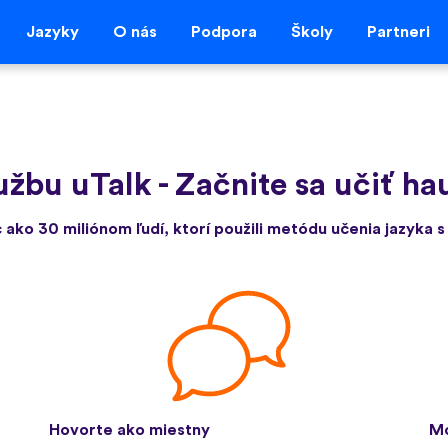
Jazyky
O nás
Podpora
Školy
Partneri
lužbu uTalk
-
Začnite sa učiť ha
c ako 30 miliónom ľudí, ktorí použili metódu učenia jazyka s
Hovorte ako miestny
Mo