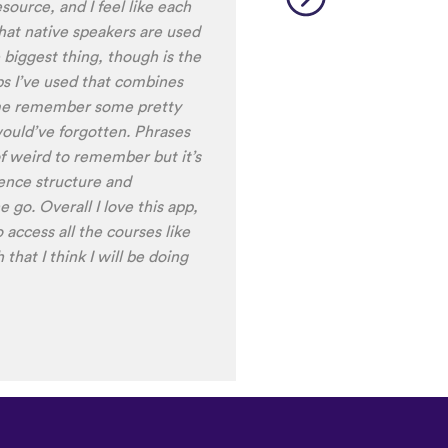
to be really user friendly.
ciation, I really liked that
ale speakers, as I
ing low register voices.
ring the recordings of your
 voice), it is really helpful
nt pronunciation for
ng to have fun with this app
t) of Turkish before my holiday