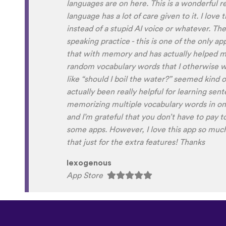
to navigate around the app and have found it 
When listening to the fluent speakers' pronun
the phrase was spoken by both male and fem
sometimes struggle with hearing/understand
Although it can be a little disconcerting hea
own voice (nobody likes the sound of their own
to hear it played back-to-back with the flue
comparison and self critique. I think I'm goi
and look forward to learning a little (or a lo
next summer.
Delilah64
App Store