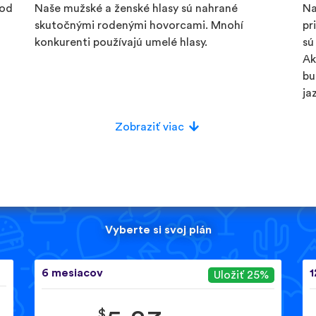
 od
Naše mužské a ženské hlasy sú nahrané
Na
skutočnými rodenými hovorcami. Mnohí
pr
konkurenti používajú umelé hlasy.
sú
Ak
bu
ja
Zobraziť viac
Vyberte si svoj plán
6 mesiacov
1
Uložiť 25%
$