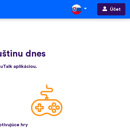
Účet
uštinu dnes
 uTalk aplikáciou.
tivujúce hry