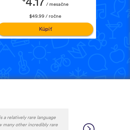
4.17
/ mesačne
$49.99 / ročne
Kúpiť
m liking what I have seen, so
y to learn the format and how