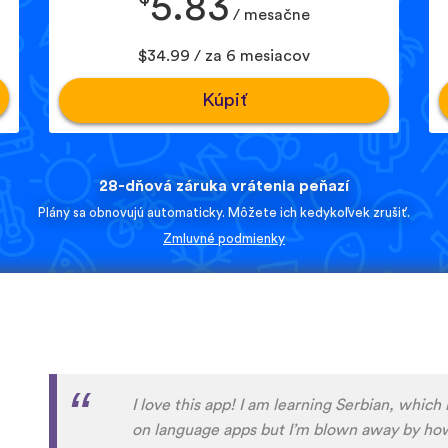
5.83
/ mesačne
$34.99 / za 6 mesiacov
Kúpiť
28-dňová záruka vrátenia peňazí
Plány sa obnovujú automaticky. Môžete ich kedykoľvek zrušiť.
Zmluvné podmienky
Although I only downloaded the app today, I'
far. I have been playing around with it to tr