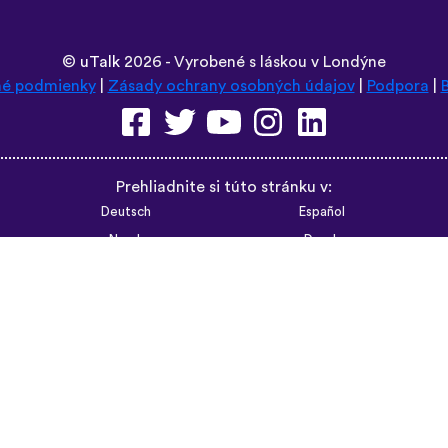
©
uTalk
2026 - Vyrobené s láskou v Londýne
é podmienky
|
Zásady ochrany osobných údajov
|
Podpora
|
Prehliadnite si túto stránku v:
Deutsch
Español
Norsk
Dansk
עברית
中文
Polski
Română
한국어
Português do Brasil
Монгол
Azərbaycan dili