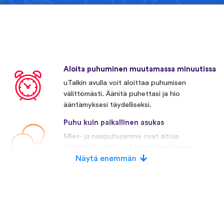
Aloita puhuminen muutamassa minuutissa
uTalkin avulla voit aloittaa puhumisen
välittömästi. Äänitä puhettasi ja hio
ääntämyksesi täydelliseksi.
Puhu kuin paikallinen asukas
Mies- ja naispuhujamme ovat aitoja
äidinkielisiä puhujia. Monet kilpailijamme
käyttävät keinotekoista puhetta.
Näytä enemmän