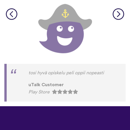
tosi hyvä opiskelu peli oppii nopeasti
uTalk Customer
Play Store