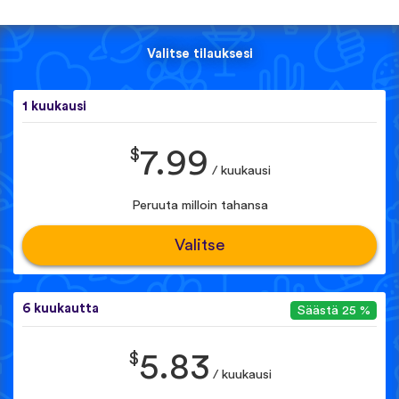
Valitse tilauksesi
1 kuukausi
$
7.99
/ kuukausi
Peruuta milloin tahansa
Valitse
6 kuukautta
Säästä 25 %
$
5.83
/ kuukausi