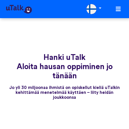
Hanki uTalk
Aloita hausan oppiminen jo
tänään
Jo yli 30 miljoonaa ihmistä on opiskellut kieliä uTalkin
kehittämää menetelmää käyttäen – liity heidän
joukkoonsa