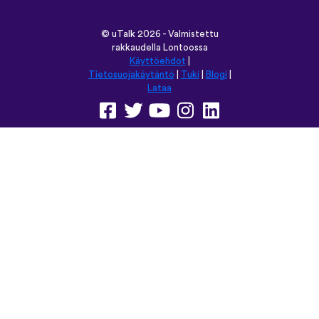
©
uTalk
2026 - Valmistettu
rakkaudella Lontoossa
Käyttöehdot
|
Tietosuojakäytäntö
|
Tuki
|
Blogi
|
Lataa
Selaa tätä sivustoa kielellä:
English
Français
Deutsch
(British)
Español
Italiano
Русский
Nederlands
Svenska
Norsk
Dansk
Suomi
Magyar
Ελληνικά
Türkçe
עברית
中文
日本語
Čeština
Slovenčina
Български
Polski
Română
فارسی
Bahasa
(ایران)
Indonesia