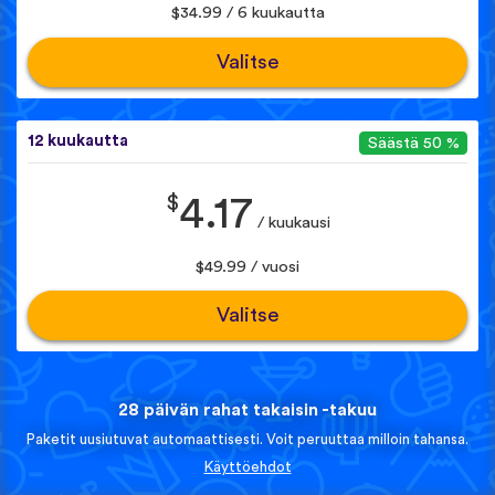
$34.99 / 6 kuukautta
Valitse
12 kuukautta
Säästä 50 %
$
4.17
/ kuukausi
$49.99 / vuosi
Valitse
28 päivän rahat takaisin -takuu
Paketit uusiutuvat automaattisesti. Voit peruuttaa milloin tahansa.
Käyttöehdot