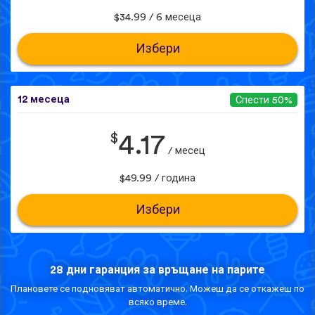
$34.99 / 6 месеца
Избери
12 месеца
Спести 50%
$
4.17
/ месец
$49.99 / година
Избери
28 дни гаранция за връщане на парите
Плановете се подновяват автоматично. Можеш да се откажеш по
всяко време.