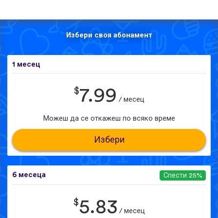
Избери своя абонамент
1 месец
$
7.99
/ месец
Можеш да се откажеш по всяко време
Избери
6 месеца
Спести 25%
$
5.83
/ месец