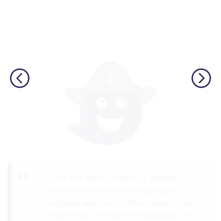
Although I only downloaded the app today,
I'm liking what I have seen, so far. I have
been playing around with it to try to learn
the format and how to navigate around
the app and have found it to be really user
friendly. When listening to the fluent
speakers' pronunciation, I really liked that
the phrase was spoken by both male and
female speakers, as I sometimes struggle