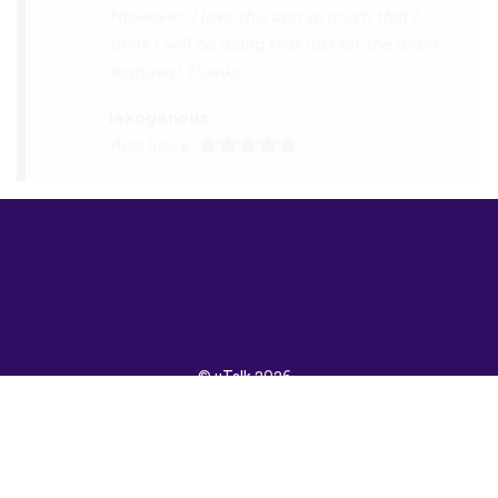
©
uTalk
2026 -
Произведено в
Лондон с любов
Правила и условия
|
Политика на
поверителност
|
Поддръжка
|
Блог
|
Изтегляне
Използвай следните
браузъри:
English
Français
Deutsch
(British)
Español
Italiano
Русский
Nederlands
Svenska
Norsk