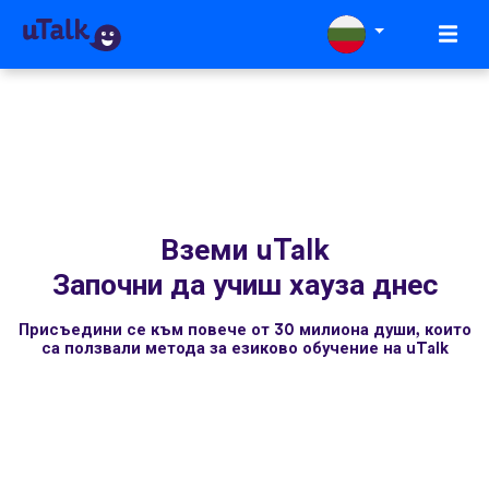
Вземи uTalk
Започни да учиш хауза днес
Присъедини се към повече от 30 милиона души, които
са ползвали метода за езиково обучение на uTalk