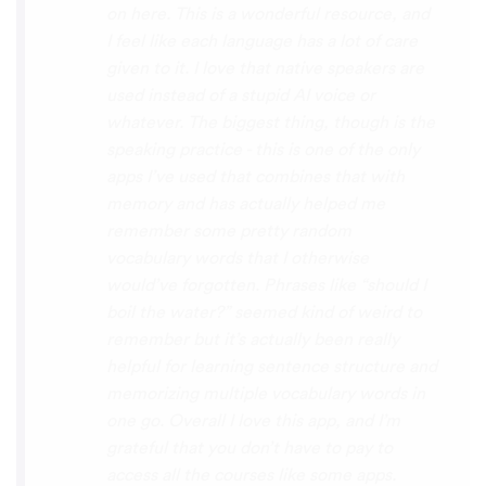
with hearing/understanding low register
voices. Although it can be a little
disconcerting hearing the recordings of
your own voice (nobody likes the sound of
their own voice), it is really helpful to hear
it played back-to-back with the fluent
pronunciation for comparison and self
critique. I think I'm going to have fun with
this app and look forward to learning a
little (or a lot) of Turkish before my holiday
next summer.
Delilah64
App Store