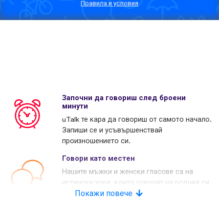
Правила и условия
Започни да говориш след броени
минути
uTalk те кара да говориш от самото начало.
Запиши се и усъвършенствай
произношението си.
Говори като местен
Нашите мъжки и женски гласове са на
истински хора, които говорят на родния си
език. Много наши конкуренти използват
Покажи повече
изкуствени гласове.