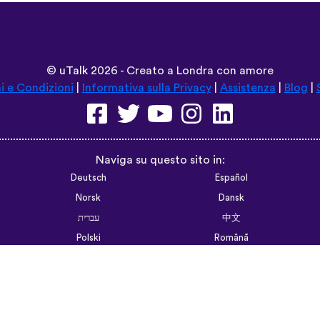
©
uTalk
2026 - Creato a Londra con amore
i e Condizioni
|
Informativa sulla Privacy
|
Assistenza
|
Blog
|
Naviga su questo sito in:
Deutsch
Español
Norsk
Dansk
עברית
中文
Polski
Română
한국어
Português do Brasil
Монгол
Azərbaycan dili