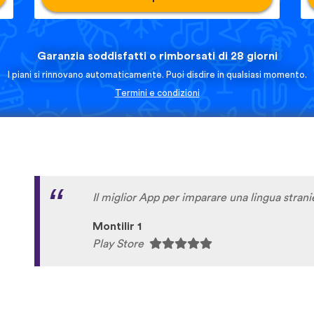
Garanzia soddisfatti o rimborsati di 28 giorni
I piani si rinnovano automaticamente. Puoi disdire in qualsiasi momento.
Termini e condizioni
Il miglior App per imparare una lingua strani
Montilir 1
Play Store