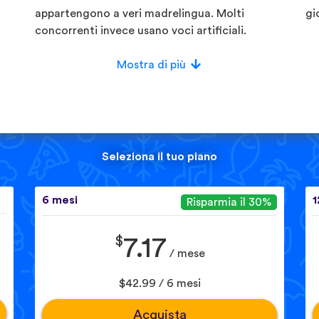
appartengono a veri madrelingua. Molti
gi
concorrenti invece usano voci artificiali.
Mostra di più
Seleziona il tuo piano
6 mesi
1
Risparmia il 30%
$
7.17
/ mese
$42.99 / 6 mesi
Acquista