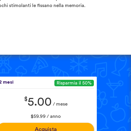
ochi stimolanti le fissano nella memoria.
2 mesi
Risparmia il 50%
$
5.00
/ mese
$59.99 / anno
Acquista