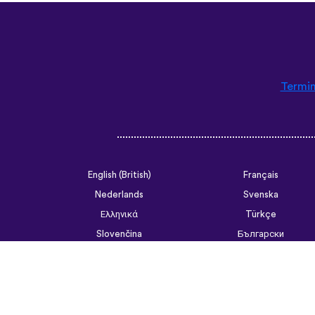
Termin
English (British)
Français
Nederlands
Svenska
Ελληνικά
Türkçe
Slovenčina
Български
ไทย
Tiếng Việt