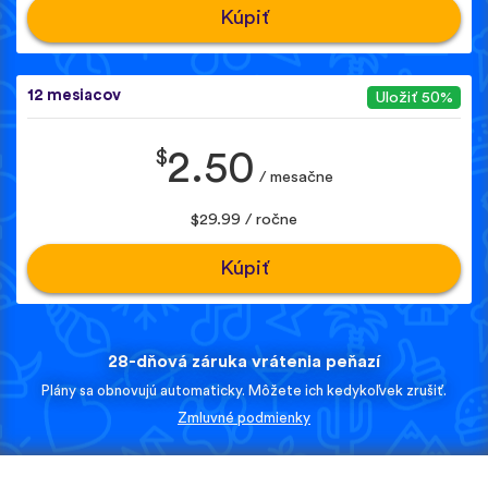
Kúpiť
12 mesiacov
Uložiť 50%
$
2.50
/ mesačne
$29.99 / ročne
Kúpiť
28-dňová záruka vrátenia peňazí
Plány sa obnovujú automaticky. Môžete ich kedykoľvek zrušiť.
Zmluvné podmienky