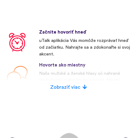
Začnite hovoriť hneď
uTalk aplikácia Vás momôže rozprávať hneď
od začiatku. Nahrajte sa a zdokonaľte si svoj
akcent.
Hovorte ako miestny
Naše mužské a ženské hlasy sú nahrané
skutočnými rodenými hovorcami. Mnohí
konkurenti používajú umelé hlasy.
Zobraziť viac