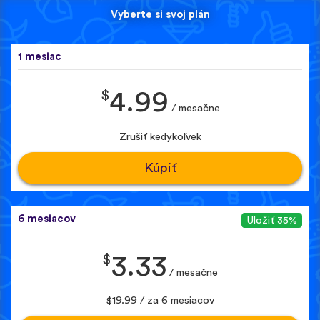
Vyberte si svoj plán
1 mesiac
$
4.99
/ mesačne
Zrušiť kedykoľvek
Kúpiť
6 mesiacov
Uložiť 35%
$
3.33
/ mesačne
$19.99 / za 6 mesiacov