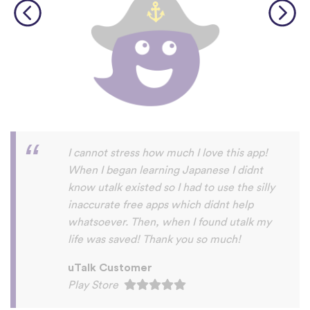
I love this app! It's so easy to use and the
games are really addictive. Right now I'm
just learning French but I really want to try
Japanese too!
uTalk Customer
Play Store
©
uTalk
2026 - Vyrobené s
láskou v Londýne