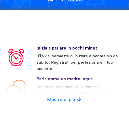
Termini e condizioni
Inizia a parlare in pochi minuti
uTalk ti permette di iniziare a parlare sin da
subito. Registrati per perfezionare il tuo
accento.
Parla come un madrelingua
Le nostre voci maschili e femminili
appartengono a veri madrelingua. Molti
concorrenti invece usano voci artificiali.
Mostra di più