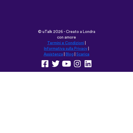
©
uTalk
2026 - Creato a Londra
con amore
Termini e Condizioni
|
Informativa sulla Privacy
|
Assistenza
|
Blog
|
Scarica
Naviga su questo sito in:
English
Français
Deutsch
(British)
Español
Italiano
Русский
Nederlands
Svenska
Norsk
Dansk
Suomi
Magyar
Ελληνικά
Türkçe
עברית
中文
日本語
Čeština