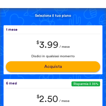
Seleziona il tuo piano
1 mese
$
3.99
/ mese
Disdici in qualsiasi momento
Acquista
6 mesi
Risparmia il 35%
$
2.50
/ mese