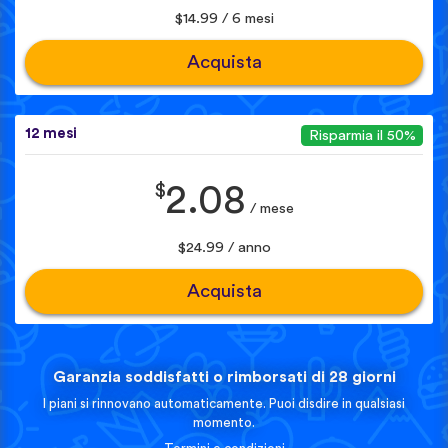
$14.99 / 6 mesi
Acquista
12 mesi
Risparmia il 50%
$
2.08
/ mese
$24.99 / anno
Acquista
Garanzia soddisfatti o rimborsati di 28 giorni
I piani si rinnovano automaticamente. Puoi disdire in qualsiasi
momento.