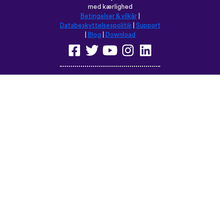
med kærlighed
Betingelser & vilkår
|
Databeskyttelsespolitik
|
Support
|
Blog
|
Download
Browse dette sted på:
English
Français
Deutsch
(British)
Español
Italiano
Русский
Nederlands
Svenska
Norsk
Dansk
Suomi
Magyar
Ελληνικά
Türkçe
עברית
中文
日本語
Čeština
Slovenčina
Български
Polski
Română
فارسی
Bahasa
(ایران)
Indonesia
ไทย
Tiếng
한국어
Việt
Português
Українська
العربية