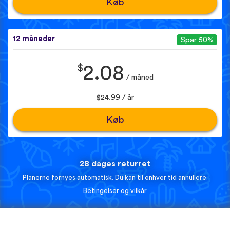
Køb
12 måneder
Spar 50%
$
2.08
/ måned
$24.99 / år
Køb
28 dages returret
Planerne fornyes automatisk. Du kan til enhver tid annullere.
Betingelser og vilkår