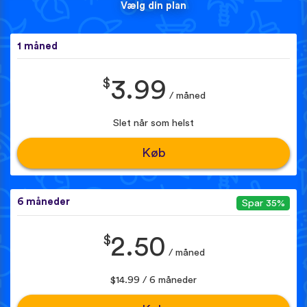
Vælg din plan
1 måned
$
3.99
/ måned
Slet når som helst
Køb
6 måneder
Spar 35%
$
2.50
/ måned
$14.99 / 6 måneder