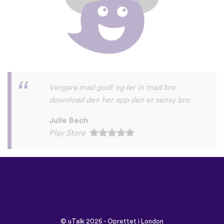
Vergara mad godt og ler in mad bro
download den her app den er sensy bro
Julie Bech
Play Store
©
uTalk
2026 - Oprettet i London