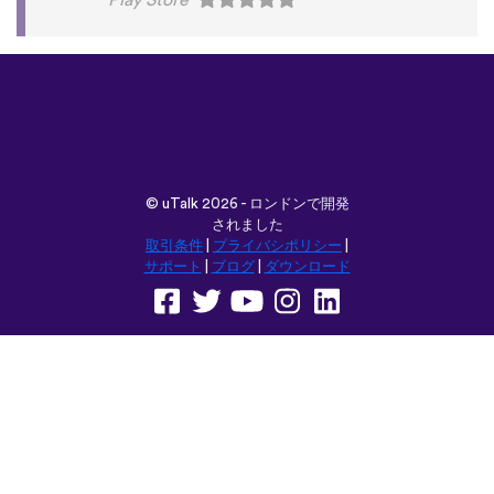
Play Store
©
uTalk
2026 - ロンドンで開発
されました
取引条件
|
プライバシポリシー
|
サポート
|
ブログ
|
ダウンロード
言語：
English
Français
Deutsch
(British)
Español
Italiano
Русский
Nederlands
Svenska
Norsk
Dansk
Suomi
Magyar