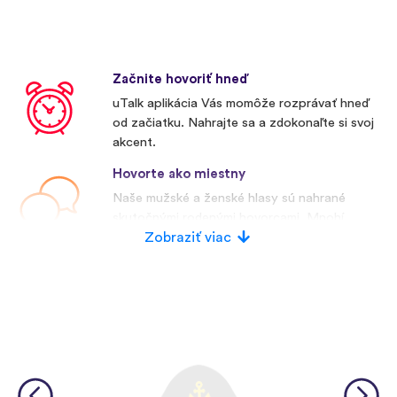
Začnite hovoriť hneď
uTalk aplikácia Vás momôže rozprávať hneď
od začiatku. Nahrajte sa a zdokonaľte si svoj
akcent.
Hovorte ako miestny
Naše mužské a ženské hlasy sú nahrané
skutočnými rodenými hovorcami. Mnohí
konkurenti používajú umelé hlasy.
Zobraziť viac