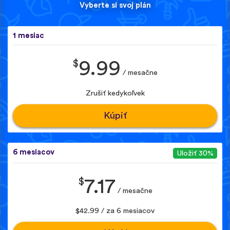
Vyberte si svoj plán
1 mesiac
$
9.99
/ mesačne
Zrušiť kedykoľvek
Kúpiť
6 mesiacov
Uložiť 30%
$
7.17
/ mesačne
$42.99 / za 6 mesiacov