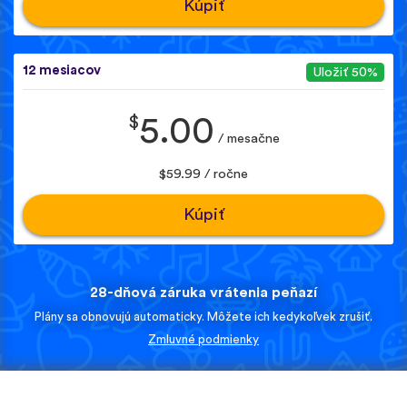
Kúpiť
12 mesiacov
Uložiť 50%
$
5.00
/ mesačne
$59.99 / ročne
Kúpiť
28-dňová záruka vrátenia peňazí
Plány sa obnovujú automaticky. Môžete ich kedykoľvek zrušiť.
Zmluvné podmienky