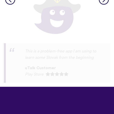
I love this app! I am learning Serbian,
which is a relatively rare language on
language apps but I’m blown away by how
many other incredibly rare languages are
on here. This is a wonderful resource, and
I feel like each language has a lot of care
given to it. I love that native speakers are
used instead of a stupid AI voice or
whatever. The biggest thing, though is the
speaking practice - this is one of the only
apps I’ve used that combines that with
memory and has actually helped me
remember some pretty random
vocabulary words that I otherwise
would’ve forgotten. Phrases like “should I