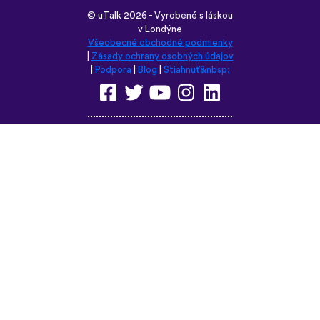
boil the water?” seemed kind of weird to
remember but it’s actually been really
helpful for learning sentence structure and
memorizing multiple vocabulary words in
one go. Overall I love this app, and I’m
grateful that you don’t have to pay to
access all the courses like some apps.
However, I love this app so much that I
think I will be doing that just for the extra
features! Thanks
lexogenous
App Store