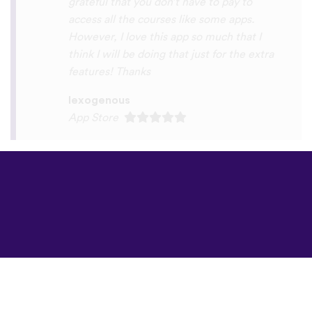
©
uTalk
2026 -
Δημιουργήθηκε στο
Λονδίνο με αγάπη
Όροι & Προϋποθέσεις
|
Πολιτική Απορρήτου
|
Υποστήριξη
|
Blog
|
Λήψη
Περιήγηση στον
ιστότοπο σε:
English
Français
Deutsch
(British)
Español
Italiano
Русский