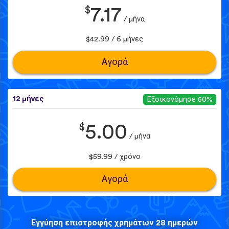
$
7.17
/ μήνα
$42.99 / 6 μήνες
Αγορά
12 μήνες
Εξοικονόμησε 50%
$
5.00
/ μήνα
$59.99 / χρόνο
Αγορά
Εγγύηση επιστροφής χρημάτων 28 ημερών