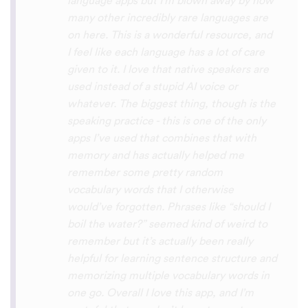
the phrase was spoken by both male and
female speakers, as I sometimes struggle
with hearing/understanding low register
voices. Although it can be a little
disconcerting hearing the recordings of
your own voice (nobody likes the sound of
their own voice), it is really helpful to hear
it played back-to-back with the fluent
pronunciation for comparison and self
critique. I think I'm going to have fun with
this app and look forward to learning a
little (or a lot) of Turkish before my holiday
next summer.
Delilah64
App Store