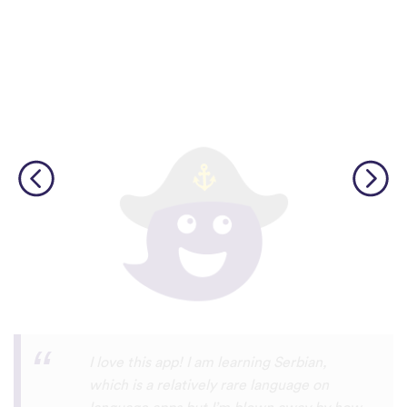
φωνές.
Although I only downloaded the app today,
I'm liking what I have seen, so far. I have
been playing around with it to try to learn
the format and how to navigate around
the app and have found it to be really user
friendly. When listening to the fluent
speakers' pronunciation, I really liked that