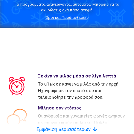
Τα προγράμματα ανανεώνονται αυτόματα. Μπορείς να τα
ακυρώσεις ανά πάσα στιγμή.
Όροι και Προϋποθέσεις
Ξεκίνα να μιλάς μέσα σε λίγα λεπτά
Το uTalk σε κάνει να μιλάς από την αρχή.
Ηχογράφησε τον εαυτό σου και
τελειοποίησε την προφορά σου.
Μίλησε σαν ντόπιος
Οι ανδρικές και γυναικείες φωνές ανήκουν
σε πραγματικούς ομιλητές. Πολλοί
Εμφάνιση περισσότερων
ανταγωνιστές χρησιμοποιούν τεχνητές