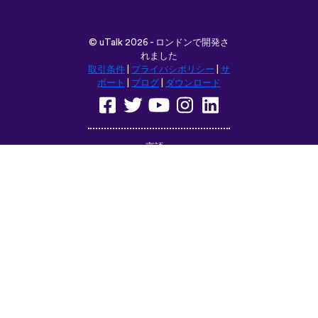
©
uTalk
2026 - ロンドンで開発さ
れました
取引条件
|
プライバシポリシー
|
サ
ポート
|
ブログ
|
ダウンロード
言語：
English
Français
Deutsch
(British)
Español
Italiano
Русский
Nederlands
Svenska
Norsk
Dansk
Suomi
Magyar
Ελληνικά
Türkçe
עברית
中文
日本語
Čeština
Slovenčina
Български
Polski
Română
فارسی
Bahasa
(ایران)
Indonesia