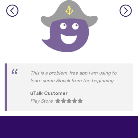
This is a problem-free app I am using to
learn some Slovak from the beginning
uTalk Customer
Play Store