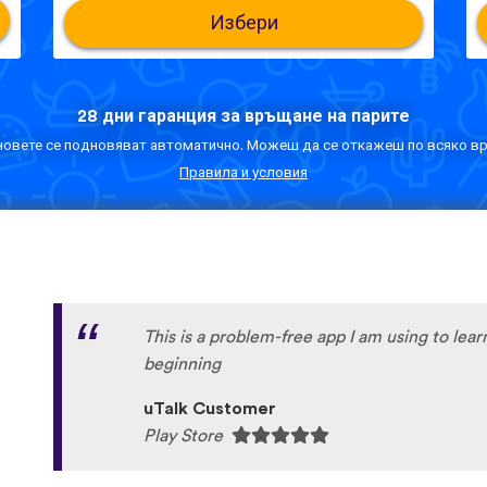
Избери
28 дни гаранция за връщане на парите
овете се подновяват автоматично. Можеш да се откажеш по всяко вр
Правила и условия
This is a problem-free app I am using to lea
beginning
uTalk Customer
Play Store