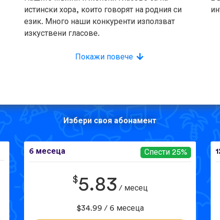
истински хора, които говорят на родния си
ин
език. Много наши конкуренти използват
изкуствени гласове.
Покажи повече
Избери своя абонамент
6 месеца
1
Спести 25%
$
5.83
/ месец
$34.99 / 6 месеца