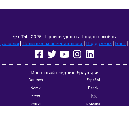
©
uTalk
2026 - Произведено в Лондон с любов
 условия
|
Политика на поверителност
|
Поддръжка
|
Блог
|
Използвай следните браузъри:
Deutsch
Español
Norsk
Dansk
עברית
中文
Polski
Română
한국어
Português do Brasil
Монгол
Azərbaycan dili