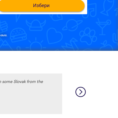
Избери
еме.
rn some Slovak from the