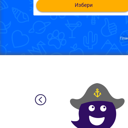
Избери
План