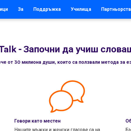
ици
За
Поддръжка
Училища
Партньорств
Talk
-
Започни да учиш слова
че от 30 милиона души, които са ползвали метода за ез
Говори като местен
Об
Нашите мъжки и женски гласове са на
Бъ