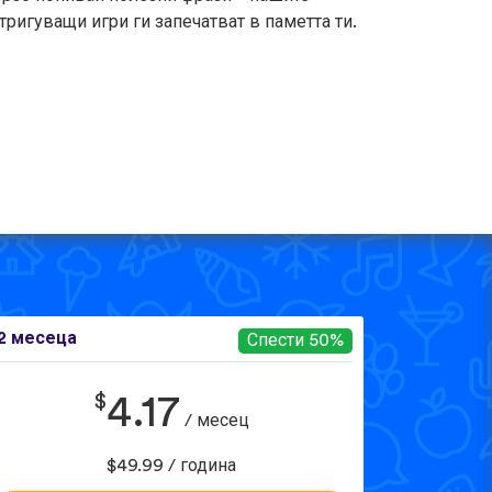
тригуващи игри ги запечатват в паметта ти.
2 месеца
Спести 50%
$
4.17
/ месец
$49.99 / година