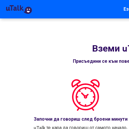
Ез
Вземи u
Присъедини се към пове
Започни да говориш след броени минути
uTalk те кара да говориш от самото начало.