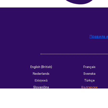
Правила и
English (British)
Français
Nederlands
Svenska
Ελληνικά
Türkçe
Slovenčina
Български
ไทย
Tiếng Việt