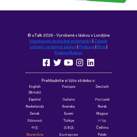
©
uTalk
2026 - Vyrobené s láskou v Londýne
Všeobecné obchodné podmienky
|
Zásady
ochrany osobných údajov
|
Podpora
|
Blog
|
Stiahnuť&nbsp;
Prehliadnite si túto stránku v:
English
Français
Deutsch
(British)
Español
Italiano
Русский
Nederlands
Svenska
Norsk
Dansk
Suomi
Magyar
Ελληνικά
Türkçe
עברית
中文
日本語
Čeština
Slovenčina
Български
Polski